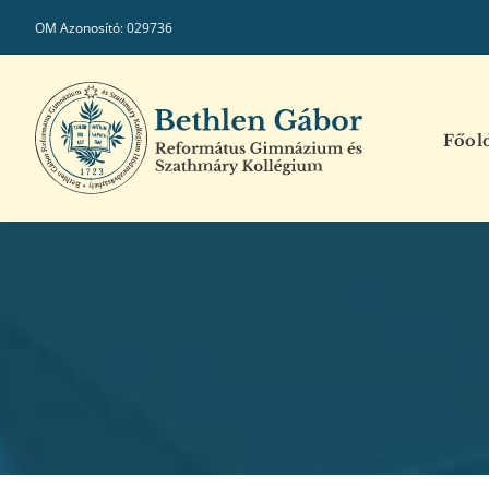
Kihagyás
OM Azonosító: 029736
Főol