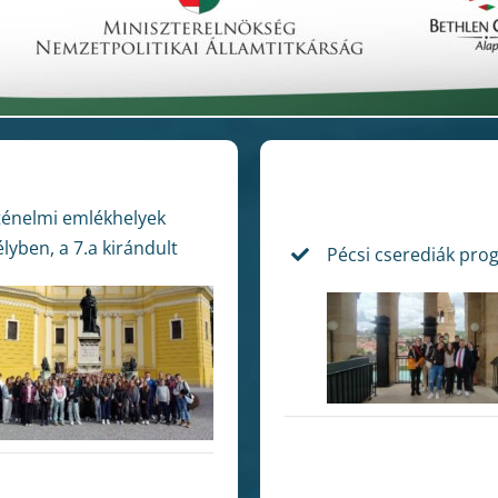
ténelmi emlékhelyek
lyben, a 7.a kirándult
Pécsi cserediák pr