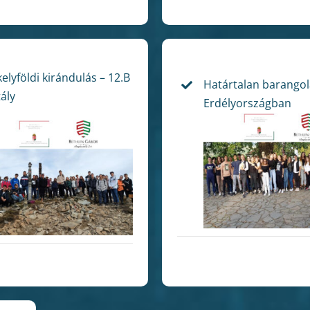
elyföldi kirándulás – 12.B
Határtalan barango
ály
Erdélyországban