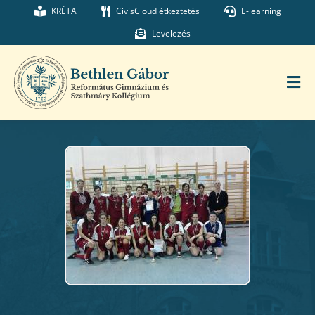
Kihagyás
KRÉTA
CivisCloud étkeztetés
E-learning
Levelezés
Tog
Nav
Főoldal
Iskolánk
Munkatársaink
Kollégium