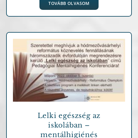
TOVÁBB OLVASOM
Archív cikkek
Lelki egészség az
iskolában –
mentálhigiénés