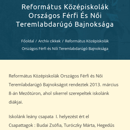
Diákjaink
Református Középiskolák
Országos Férfi És Női
Blog
Teremlabdarúgó Bajnoksága
Dokumentumok
Főoldal
/
Archív cikkek
/
Református Középiskolák
Országos Férfi és Női Teremlabdarúgó Bajnoksága
Kapcsolat
Református Középiskolák Országos Férfi és Női
Teremlabdarúgó Bajnokságot rendeztek 2013. március
8-án Mezőtúron, ahol sikerrel szerepeltek iskolánk
diákjai.
Iskolánk leány csapata I. helyezést ért el
Csapattagok : Budai Zsófia, Turóczky Márta, Hegedűs