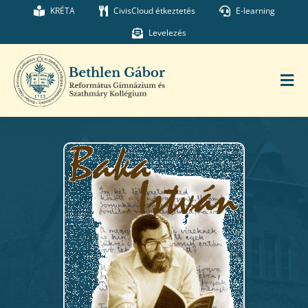
Kihagyás
KRÉTA
CivisCloud étkeztetés
E-learning
Levelezés
Tog
Nav
Főoldal
Iskolánk
Munkatársaink
Kollégium