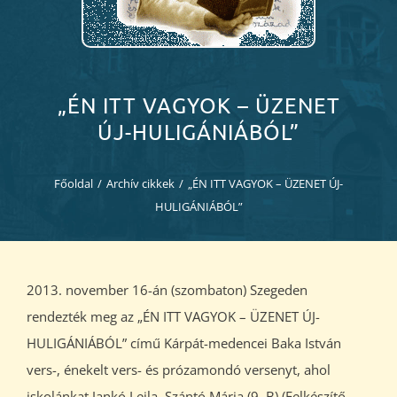
Diákjaink
Blog
„ÉN ITT VAGYOK – ÜZENET
Dokumentumok
ÚJ-HULIGÁNIÁBÓL”
Kapcsolat
Főoldal
/
Archív cikkek
/
„ÉN ITT VAGYOK – ÜZENET ÚJ-
HULIGÁNIÁBÓL”
2013. november 16-án (szombaton) Szegeden
rendezték meg az „ÉN ITT VAGYOK – ÜZENET ÚJ-
HULIGÁNIÁBÓL” című Kárpát-medencei Baka István
vers-, énekelt vers- és prózamondó versenyt, ahol
iskolánkat Jankó Leila, Szántó Mária (9. B) (Felkészítő