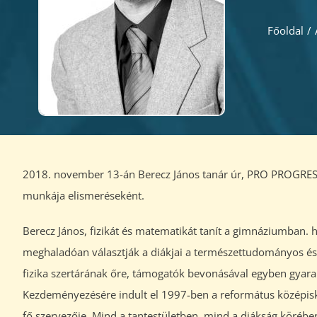
Főoldal
/
2018. november 13-án Berecz János tanár úr, PRO PROGRESS
munkája elismeréseként.
Berecz János, fizikát és matematikát tanít a gimnáziumban
meghaladóan választják a diákjai a természettudományos és
fizika szertárának őre, támogatók bevonásával egyben gyarap
Kezdeményezésére indult el 1997-ben a református középisk
fő szervezője. Mind a tantestületben, mind a diákság körében