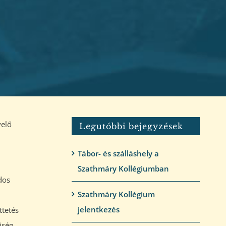
velő
Legutóbbi bejegyzések
Tábor- és szálláshely a
Szathmáry Kollégiumban
dos
Szathmáry Kollégium
jelentkezés
ttetés
iség.