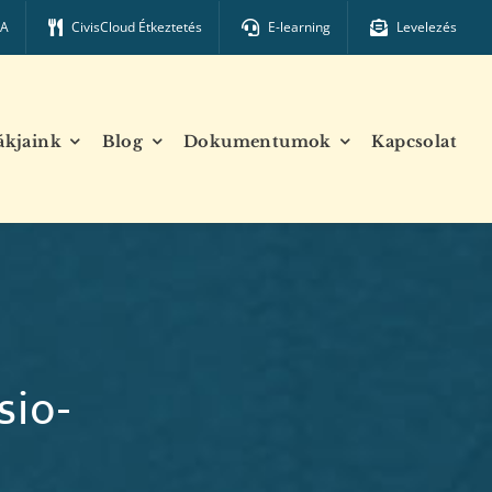
TA
CivisCloud Étkeztetés
E-learning
Levelezés
ákjaink
Blog
Dokumentumok
Kapcsolat
sio-