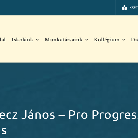
KRÉ
dal
Iskolánk
Munkatársaink
Kollégium
Di
ecz János – Pro Progres
as