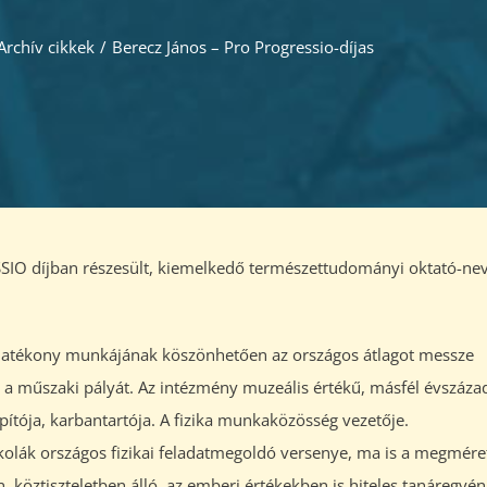
Archív cikkek
/
Berecz János – Pro Progressio-díjas
IO díjban részesült, kiemelkedő természettudományi oktató-ne
. hatékony munkájának köszönhetően az országos átlagot messze
 a műszaki pályát. Az intézmény muzeális értékű, másfél évszáza
ítója, karbantartója. A fizika munkaközösség vezetője.
olák országos fizikai feladatmegoldó versenye, ma is a megmére
, köztiszteletben álló, az emberi értékekben is hiteles tanáregyén