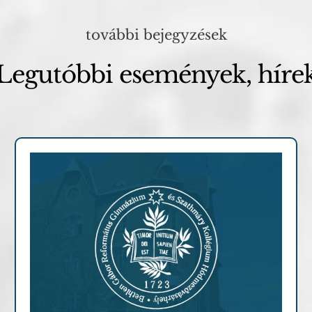
további bejegyzések
Legutóbbi események, híre
Archív cikkek