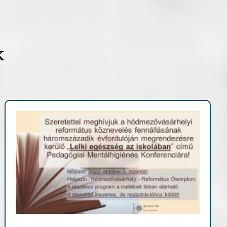
k
Archív cikkek