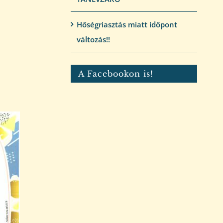
Hőségriasztás miatt időpont
változás!!
A Facebookon is!