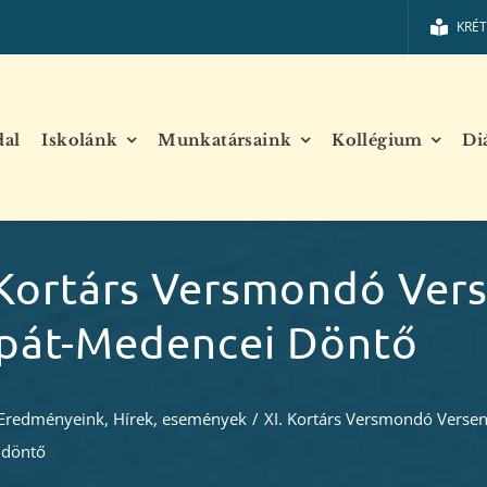
KRÉ
dal
Iskolánk
Munkatársaink
Kollégium
Di
 Kortárs Versmondó Ver
pát-Medencei Döntő
Eredményeink
,
Hírek, események
/
XI. Kortárs Versmondó Versen
 döntő