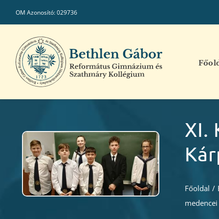
Kihagyás
OM Azonosító: 029736
Főol
XI.
Kár
Főoldal
/
medencei