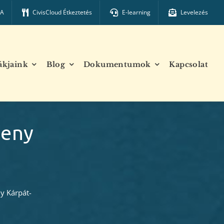
TA
CivisCloud Étkeztetés
E-learning
Levelezés
ákjaink
Blog
Dokumentumok
Kapcsolat
seny
y Kárpát-