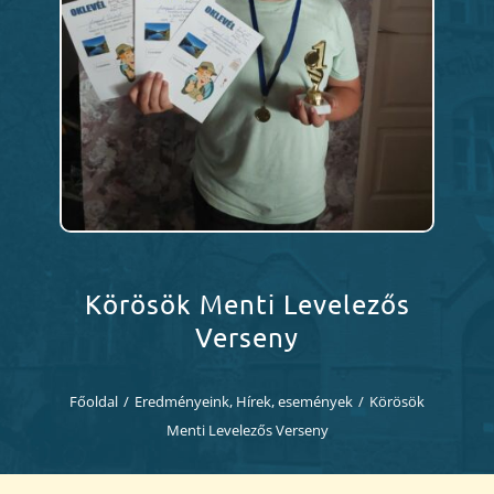
Diákjaink
Blog
Dokumentumok
Kapcsolat
Körösök Menti Levelezős
Verseny
Főoldal
/
Eredményeink
,
Hírek, események
/
Körösök
Menti Levelezős Verseny