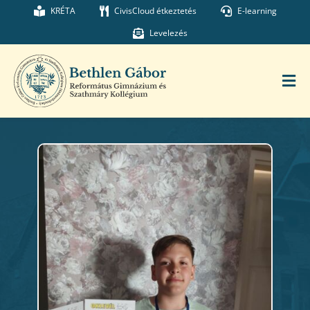
Kihagyás
KRÉTA
CivisCloud étkeztetés
E-learning
Levelezés
Tog
Nav
Főoldal
Iskolánk
Munkatársaink
Kollégium