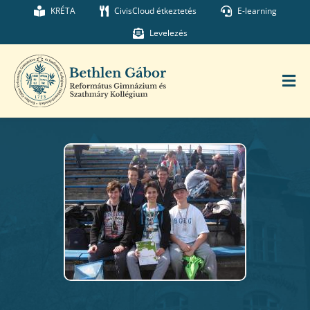
Kihagyás
KRÉTA
CivisCloud étkeztetés
E-learning
Levelezés
Tog
Nav
Főoldal
Iskolánk
Munkatársaink
Kollégium