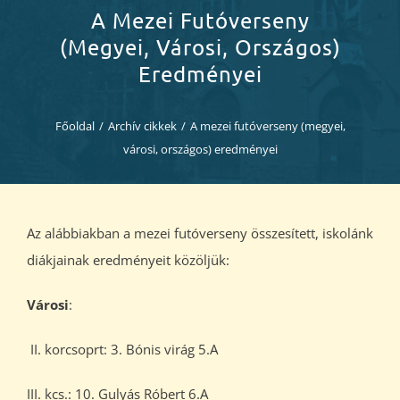
Diákjaink
A Mezei Futóverseny
(megyei, Városi, Országos)
Blog
Eredményei
Dokumentumok
Főoldal
/
Archív cikkek
/
A mezei futóverseny (megyei,
városi, országos) eredményei
Kapcsolat
Az alábbiakban a mezei futóverseny összesített, iskolánk
diákjainak eredményeit közöljük:
Városi
:
II. korcsoprt: 3. Bónis virág 5.A
III. kcs.: 10. Gulyás Róbert 6.A