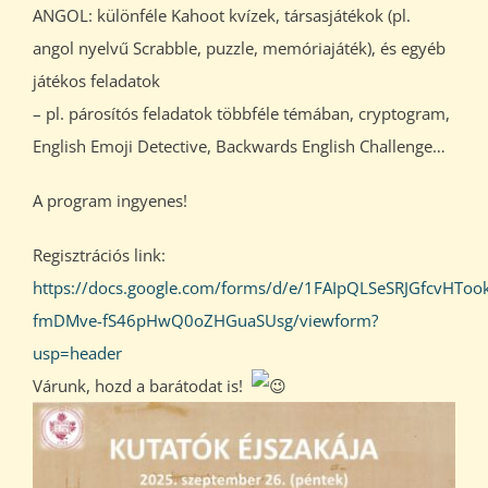
ANGOL: különféle Kahoot kvízek, társasjátékok (pl.
angol nyelvű Scrabble, puzzle, memóriajáték), és egyéb
játékos feladatok
– pl. párosítós feladatok többféle témában, cryptogram,
English Emoji Detective, Backwards English Challenge…
A program ingyenes!
Regisztrációs link:
https://docs.google.com/forms/d/e/1FAIpQLSeSRJGfcvHTo
fmDMve-fS46pHwQ0oZHGuaSUsg/viewform?
usp=header
Várunk, hozd a barátodat is!