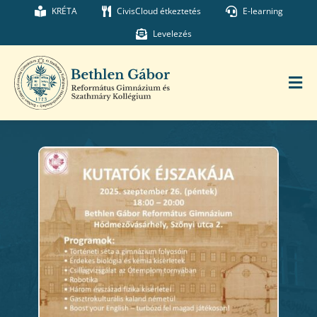
Kihagyás
KRÉTA
CivisCloud étkeztetés
E-learning
Levelezés
Tog
Nav
Főoldal
Iskolánk
Munkatársaink
Kollégium