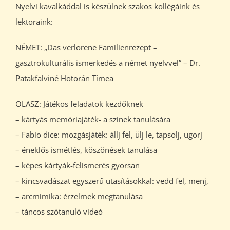
Nyelvi kavalkáddal is készülnek szakos kollégáink és
lektoraink:
NÉMET: „Das verlorene Familienrezept –
gasztrokulturális ismerkedés a német nyelvvel” – Dr.
Patakfalviné Hotorán Tímea
OLASZ: Játékos feladatok kezdőknek
– kártyás memóriajáték- a színek tanulására
– Fabio dice: mozgásjáték: állj fel, ülj le, tapsolj, ugorj
– éneklős ismétlés, köszönések tanulása
– képes kártyák-felismerés gyorsan
– kincsvadászat egyszerű utasításokkal: vedd fel, menj,
– arcmimika: érzelmek megtanulása
– táncos szótanuló videó