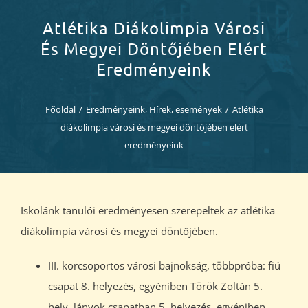
Diákjaink
Atlétika Diákolimpia Városi
És Megyei Döntőjében Elért
Blog
Eredményeink
Dokumentumok
Főoldal
/
Eredményeink
,
Hírek, események
/
Atlétika
diákolimpia városi és megyei döntőjében elért
Kapcsolat
eredményeink
Iskolánk tanulói eredményesen szerepeltek az atlétika
diákolimpia városi és megyei döntőjében.
III. korcsoportos városi bajnokság, többpróba: fiú
csapat 8. helyezés, egyéniben Török Zoltán 5.
hely, lányok csapatban 5. helyezés, egyéniben