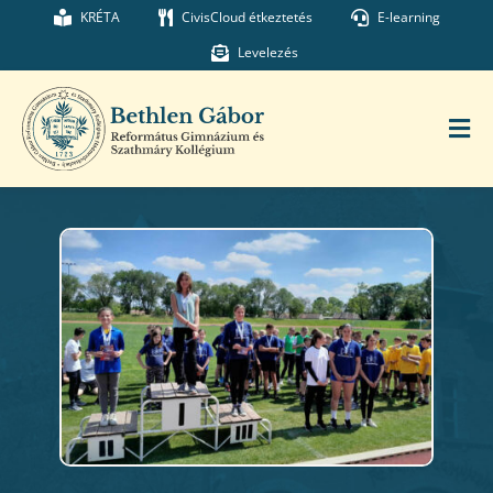
Kihagyás
KRÉTA
CivisCloud étkeztetés
E-learning
Levelezés
Tog
Nav
Főoldal
Iskolánk
Munkatársaink
Kollégium