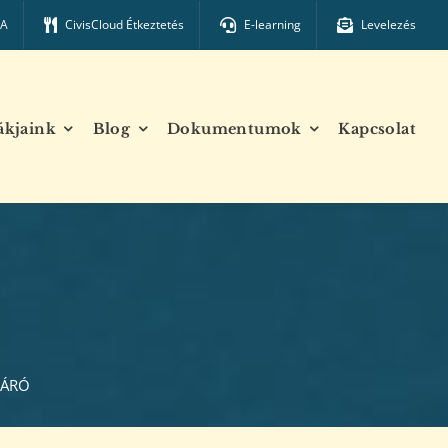
TA
CivisCloud Étkeztetés
E-learning
Levelezés
ákjaink
Blog
Dokumentumok
Kapcsolat
ZÁRÓ