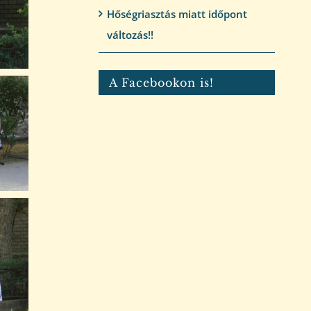
Hőségriasztás miatt időpont
változás!!
A Facebookon is!