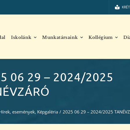
KRÉ
dal
Iskolánk
Munkatársaink
Kollégium
Di
5 06 29 – 2024/2025
NÉVZÁRÓ
Hírek, események
,
Képgaléria
/
2025 06 29 – 2024/2025 TANÉV