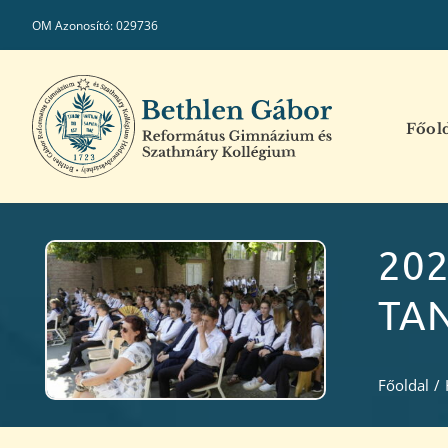
Kihagyás
OM Azonosító: 029736
Főol
202
TA
Főoldal
/