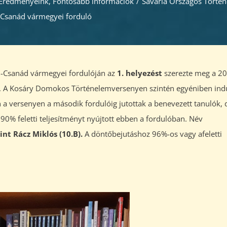
Eredményeink
,
Fontosabb információk
/
Savaria Országos Törté
Csanád vármegyei forduló
d-Csanád vármegyei fordulóján az
1. helyezést
szerezte meg a 2
lt. A Kosáry Domokos Történelemversenyen szintén egyéniben ind
n a versenyen a második fordulóig jutottak a benevezett tanulók, 
% feletti teljesítményt nyújtott ebben a fordulóban. Név
nt Rácz Miklós (10.B).
A döntőbejutáshoz 96%-os vagy afeletti