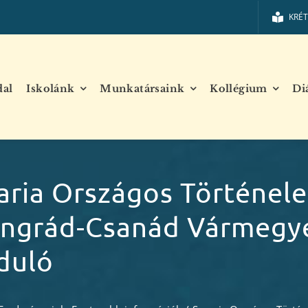
KRÉ
dal
Iskolánk
Munkatársaink
Kollégium
Di
aria Országos Történel
ngrád-Csanád Vármegy
duló