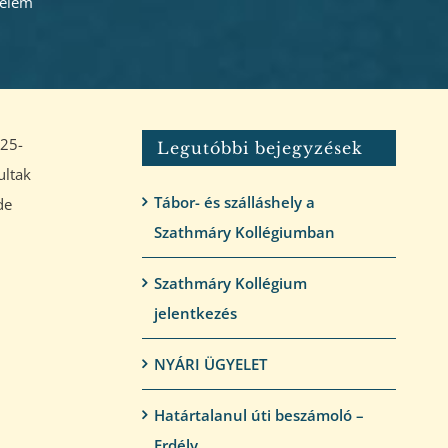
nelem
025-
Legutóbbi bejegyzések
ultak
Tábor- és szálláshely a
de
Szathmáry Kollégiumban
Szathmáry Kollégium
jelentkezés
NYÁRI ÜGYELET
Határtalanul úti beszámoló –
Erdély