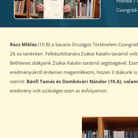
Főoldal
/
Csongrád-
Rácz Miklós
(10.B) a Savaria Országos Történelem Csongrá
26-os tanévben. Felkészítőtanára Zsákai Katalin tanárnő vo
Bethlenes diákjaink Zsákai Katalin tanárnő segítségével. Eze
eredményükről érdemes megemlékezni, hiszen 3 diákunk is 90
szerint:
Bánfi Tamás és Dombóvári Nándor (10.A), valami
eredmény volt szükséges ezen az évfolyamon.