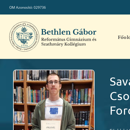
Kihagyás
OM Azonosító: 029736
Főol
Sav
Cso
For