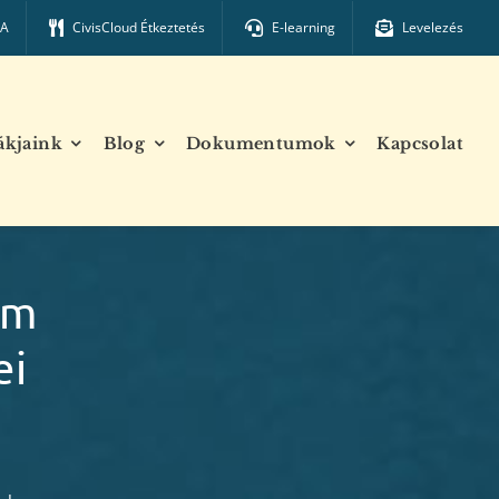
TA
CivisCloud Étkeztetés
E-learning
Levelezés
ákjaink
Blog
Dokumentumok
Kapcsolat
em
ei