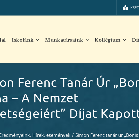
KRÉ
dal
Iskolánk
Munkatársaink
Kollégium
Di
on Ferenc Tanár Úr „Bo
a – A Nemzet
etségeiért” Díjat Kapot
Eredményeink
,
Hírek, események
/
Simon Ferenc tanár úr „Bonis