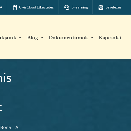
TA
CivisCloud Étkeztetés
E-learning
Levelezés
ákjaink
Blog
Dokumentumok
Kapcsolat
nis
t
 Bona – A