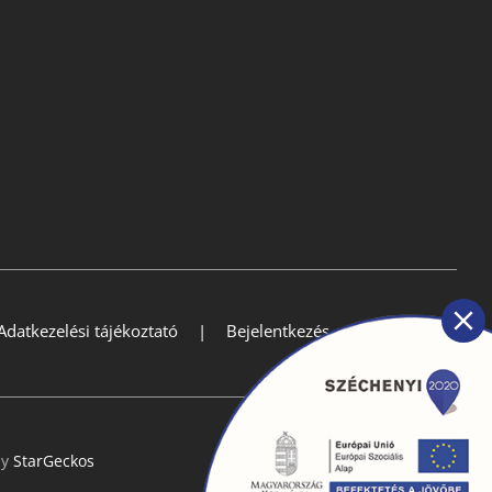
Adatkezelési tájékoztató
Bejelentkezés
by
StarGeckos