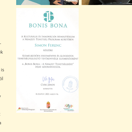
-
ek
 is
ól
y
t
a