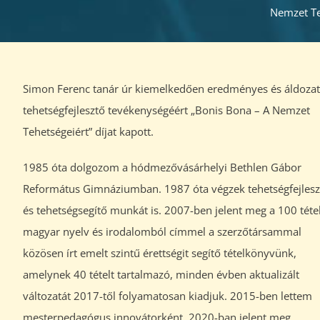
Nemzet Teh
Simon Ferenc tanár úr kiemelkedően eredményes és áldoza
tehetségfejlesztő tevékenységéért „Bonis Bona – A Nemzet
Tehetségeiért” díjat kapott.
1985 óta dolgozom a hódmezővásárhelyi Bethlen Gábor
Református Gimnáziumban. 1987 óta végzek tehetségfejlesz
és tehetségsegítő munkát is. 2007-ben jelent meg a 100 téte
magyar nyelv és irodalomból címmel a szerzőtársammal
közösen írt emelt szintű érettségit segítő tételkönyvünk,
amelynek 40 tételt tartalmazó, minden évben aktualizált
változatát 2017-től folyamatosan kiadjuk. 2015-ben lettem
mesterpedagógus innovátorként. 2020-ban jelent meg