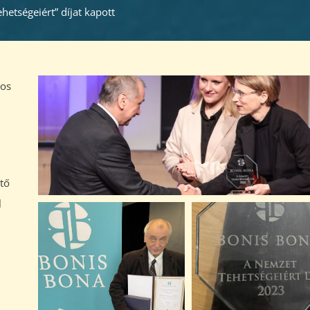
etségeiért” díjat kapott
tos
tő
l