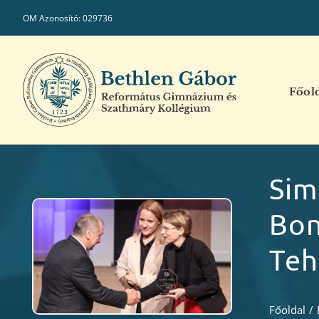
Kihagyás
OM Azonosító: 029736
Főol
Sim
Bon
Teh
Főoldal
/