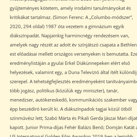
gyűjteményes kötetem, amely irodalmi tanulmányokat és
kritikákat tartalmaz. (Simon Ferenc: A „Columbo-módszer”,
2020, 294 oldal) 1987 óta vezetem a gimnázium egyik
diákszínpadát. Napjainkig harmincnégy rendezésem van,
amelyek nagy részét az adott év színjátszó csapata a Bethlen
est előadásai mellett országos versenyeken is bemutatta. Ez
eredménylistáján a gyulai Erkel Diákünnepeken elért első
helyezések, valamint egy, a Duna Televízió által ítélt különdíj
szerepel. A tehetségfejlesztés eredményeként tanítványaimb
több jogász, politikus (közülük egy miniszter), tanár,
menedzser, autókereskedő, kommunikációs szakember vag
épp beszédíró került ki. A diákszínpadok tagjai közül ötből
színművész lett; Szabó Márta és Pikali Gerda Jászai Mari-díja
kapott. Junior Prima-díjas Fehér Balázs Benő; Domján Katát 
US International Golden Film Awardon 2019-ben a legjobb