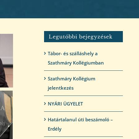
Legutóbbi bejegyzések
Tábor- és szálláshely a
Szathmáry Kollégiumban
Szathmáry Kollégium
jelentkezés
NYÁRI ÜGYELET
Határtalanul úti beszámoló –
Erdély