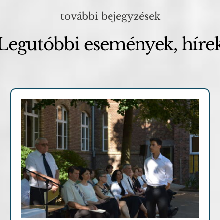
további bejegyzések
Legutóbbi események, híre
Hírek, események
Képgaléria