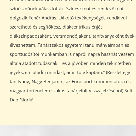
színésznőnek választották. Színészként és rendezőként
dolgozik Fehér András. „Alkotó tevékenységét, rendkívül
szerethető és segítőkész, diákcentrikus énjét
diákszínpadosaként, versmondójaként, tanítványaként éveki
élvezhettem. Tanárszakos egyetemi tanulmányaimban és
sporttudósítói munkámban is napról napra hasznát veszem 
általa átadott tudásnak – és a jövőben minden tekintetben
igyekszem átadni mindazt, amit tőle kaptam.” (Részlet egy
tanítvány, Nagy Benjámin, az Eurosport kommentátora és
magyar-történelem szakos tanárjelölt visszajelzéséből) Soli
Deo Gloria!