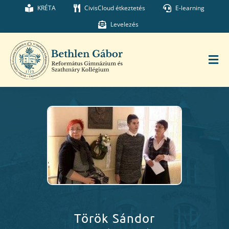
Kihagyás
KRÉTA
CivisCloud étkeztetés
E-learning
Levelezés
Tog
Nav
Főoldal
Iskolánk
Munkatársaink
Kollégium
Török Sándor