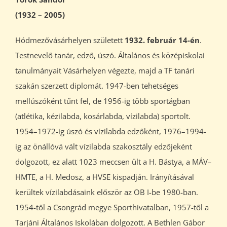
(1932 – 2005)
Hódmezővásárhelyen született
1932. február 14-én
.
Testnevelő tanár, edző, úszó. Általános és középiskolai
tanulmányait Vásárhelyen végezte, majd a TF tanári
szakán szerzett diplomát. 1947-ben tehetséges
mellúszóként tűnt fel, de 1956-ig több sportágban
(atlétika, kézilabda, kosárlabda, vízilabda) sportolt.
1954–1972-ig úszó és vízilabda edzőként, 1976–1994-
ig az önállóvá vált vízilabda szakosztály edzőjeként
dolgozott, ez alatt 1023 meccsen ült a H. Bástya, a MÁV–
HMTE, a H. Medosz, a HVSE kispadján. Irányításával
kerültek vízilabdásaink először az OB I-be 1980-ban.
1954-től a Csongrád megye Sporthivatalban, 1957-től a
Tarjáni Általános Iskolában dolgozott. A Bethlen Gábor