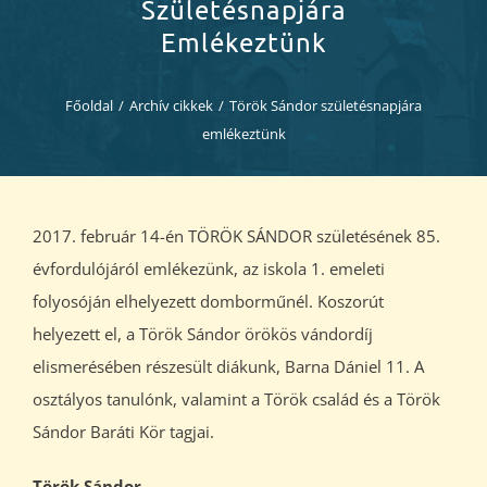
Diákjaink
Születésnapjára
Emlékeztünk
Blog
Főoldal
/
Archív cikkek
/
Török Sándor születésnapjára
emlékeztünk
Dokumentumok
Kapcsolat
2017. február 14-én TÖRÖK SÁNDOR születésének 85.
évfordulójáról emlékezünk, az iskola 1. emeleti
folyosóján elhelyezett domborműnél. Koszorút
helyezett el, a Török Sándor örökös vándordíj
elismerésében részesült diákunk, Barna Dániel 11. A
osztályos tanulónk, valamint a Török család és a Török
Sándor Baráti Kör tagjai.
Török Sándor