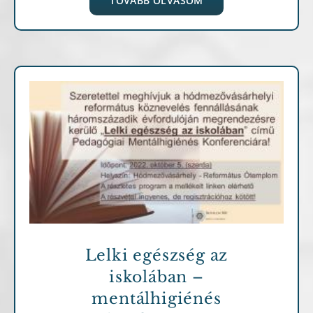
TOVÁBB OLVASOM
Archív cikkek
Lelki egészség az
iskolában –
mentálhigiénés