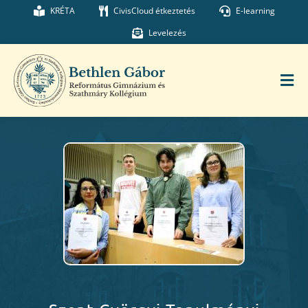
Kihagyás
KRÉTA
CivisCloud étkeztetés
E-learning
Levelezés
Tog
Nav
Főoldal
Iskolánk
Munkatársaink
Kollégium