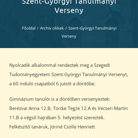
Szent-Györgyi Tanulmányi
Diákjaink
Verseny
Blog
Főoldal
/
Archív cikkek
/
Szent-Györgyi Tanulmányi
Verseny
Dokumentumok
Kapcsolat
Nyolcadik alkalommal rendeztek meg a Szegedi
Tudományegyetem Szent-Györgyi Tanulmányi Versenyt,
a 60 induló csapatból 6 jutott a döntőbe.
Gimnázium tanulói is a döntőben versenyeztek:
Berezvai Anna 12.B, Tordai Tegze 12.A és Vecseri Martin
11.B a végső hajrában 5. helyezést szereztek.
Felkészítő tanáruk, Jóriné Csölle Henriett