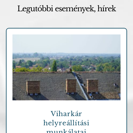
Legutóbbi események, hírek
Archív cikkek
Viharkár
helyreállítási
munkálatai