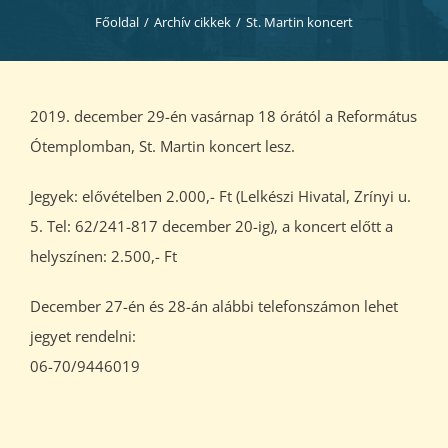
Diákjaink
Főoldal
/
Archív cikkek
/
St. Martin koncert
Blog
2019. december 29-én vasárnap 18 órától a Református
Dokumentumok
Ótemplomban, St. Martin koncert lesz.
Jegyek: elővételben 2.000,- Ft (Lelkészi Hivatal, Zrínyi u.
Kapcsolat
5. Tel: 62/241-817 december 20-ig), a koncert előtt a
helyszínen: 2.500,- Ft
December 27-én és 28-án alábbi telefonszámon lehet
jegyet rendelni:
06-70/9446019