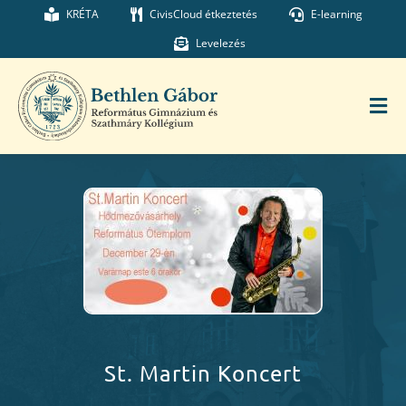
Kihagyás
KRÉTA
CivisCloud étkeztetés
E-learning
Levelezés
Tog
Nav
Főoldal
Iskolánk
Munkatársaink
Kollégium
St. Martin Koncert