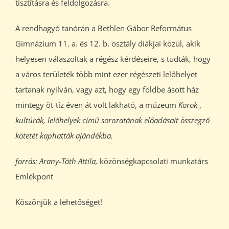
tisztításra és feldolgozásra.
A rendhagyó tanórán a Bethlen Gábor Református
Gimnázium 11. a. és 12. b. osztály diákjai közül, akik
helyesen válaszoltak a régész kérdéseire, s tudták, hogy
a város területék több mint ezer régészeti lelőhelyet
tartanak nyilván, vagy azt, hogy egy földbe ásott ház
mintegy öt-tíz éven át volt lakható, a múzeum
Korok
,
kultúrák,
lelőhelyek
című sorozatának előadásait összegző
kötetét kaphatták ajándékba.
forrás: Arany-Tóth Attila,
közönségkapcsolati munkatárs
Emlékpont
Köszönjük a lehetőséget!