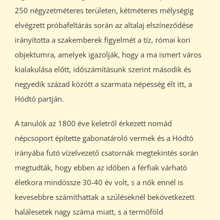
250 négyzetméteres területen, kétméteres mélységig
elvégzett próbafeltárás során az altalaj elszíneződése
irányította a szakemberek figyelmét a tíz, római kori
objektumra, amelyek igazolják, hogy a ma ismert város
kialakulása előtt, időszámításunk szerint második és
negyedik század között a szarmata népesség élt itt, a
Hódtó partján.
A tanulók az 1800 éve keletről érkezett nomád
népcsoport építette gabonatároló vermek és a Hódtó
irányába futó vízelvezető csatornák megtekintés során
megtudták, hogy ebben az időben a férfiak várható
életkora mindössze 30-40 év volt, s a nők ennél is
kevesebbre számíthattak a szüléseknél bekövetkezett
halálesetek nagy száma miatt, s a termőföld