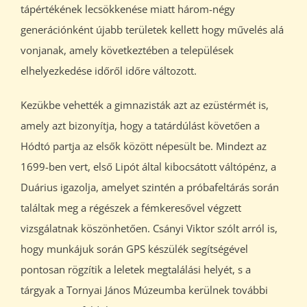
tápértékének lecsökkenése miatt három-négy
generációnként újabb területek kellett hogy művelés alá
vonjanak, amely következtében a települések
elhelyezkedése időről időre változott.
Kezükbe vehették a gimnazisták azt az ezüstérmét is,
amely azt bizonyítja, hogy a tatárdúlást követően a
Hódtó partja az elsők között népesült be. Mindezt az
1699-ben vert, első Lipót által kibocsátott váltópénz, a
Duárius igazolja, amelyet szintén a próbafeltárás során
találtak meg a régészek a fémkeresővel végzett
vizsgálatnak köszönhetően. Csányi Viktor szólt arról is,
hogy munkájuk során GPS készülék segítségével
pontosan rögzítik a leletek megtalálási helyét, s a
tárgyak a Tornyai János Múzeumba kerülnek további