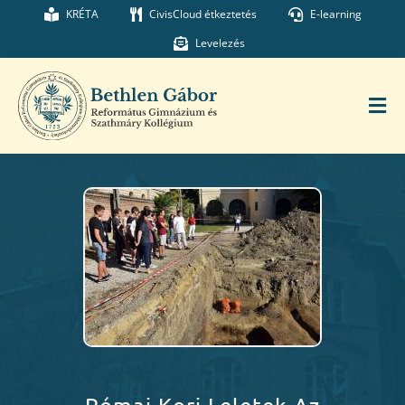
Kihagyás
KRÉTA
CivisCloud étkeztetés
E-learning
Levelezés
Tog
Nav
Főoldal
Iskolánk
Munkatársaink
Kollégium