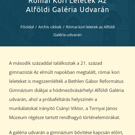
Római Kori Leletek Az
Diákjaink
Alföldi Galéria Udvarán
Blog
Főoldal
/
Archív cikkek
/
Római kori leletek az Alföldi
Galéria udvarán
Dokumentumok
Kapcsolat
A második századdal találkoztak a 21. század
gimnazistái Az elmúlt napokban megtalált, római kori
leleteket is megszemlélték a Bethlen Gábor Református
Gimnázium diákjai a hódmezővásárhelyi Alföldi Galéria
udvarán, ahol a próbafeltárás helyszínén a
munkálatokat irányító Csányi Viktor, a Tornyai János
Múzeum régésze tartott rendhagyó történelemórákat.
A galéria udvarán a gimnázium bővítése kapcsán előírt,