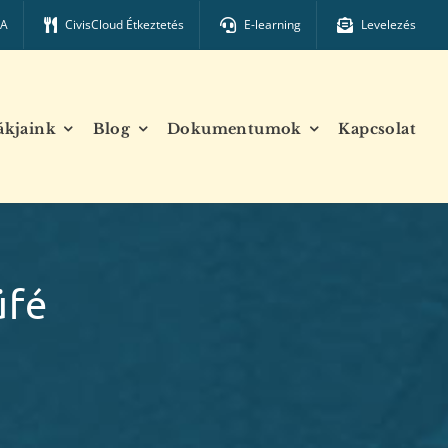
TA
CivisCloud Étkeztetés
E-learning
Levelezés
ákjaink
Blog
Dokumentumok
Kapcsolat
üfé