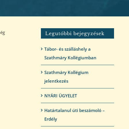
ség
Legutóbbi bejegyzések
Tábor- és szálláshely a
Szathmáry Kollégiumban
Szathmáry Kollégium
jelentkezés
NYÁRI ÜGYELET
Határtalanul úti beszámoló –
Erdély