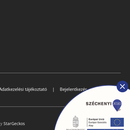
Adatkezelési tájékoztató
Bejelentkezés
by
StarGeckos