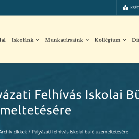
KRÉ
dal
Iskolánk
Munkatársaink
Kollégium
Di
yázati Felhívás Iskolai B
meltetésére
Archív cikkek
/
Pályázati felhívás iskolai büfé üzemeltetésére