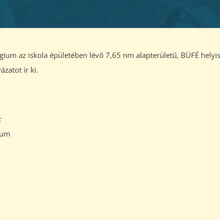
um az iskola épületében lévő 7,65 nm alapterületű, BÜFÉ helyi
zatot ír ki.
:
ium