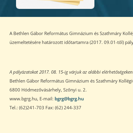
A Bethlen Gábor Református Gimnázium és Szathmáry Kollégi
üzemeltetésére határozott időtartamra (2017. 09.01-től) pályá
A pályázatokat 2017. 08. 15-ig várjuk az alábbi elérhetőségeken
Bethlen Gábor Református Gimnázium és Szathmáry Kollég
6800 Hódmezővásárhely, Szőnyi u. 2.
www.bgrg.hu, E-mail:
bgrg@bgrg.hu
Tel.: (62)241-703 Fax: (62) 244-337