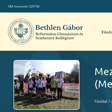
Kihagyás
OM Azonosító: 029736
Főol
Mez
(me
Főoldal
/