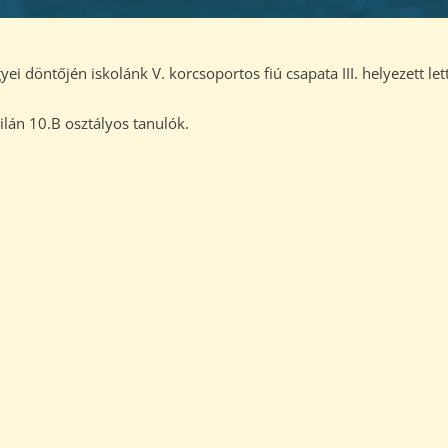
döntőjén iskolánk V. korcsoportos fiú csapata III. helyezett lett
ilán 10.B osztályos tanulók.