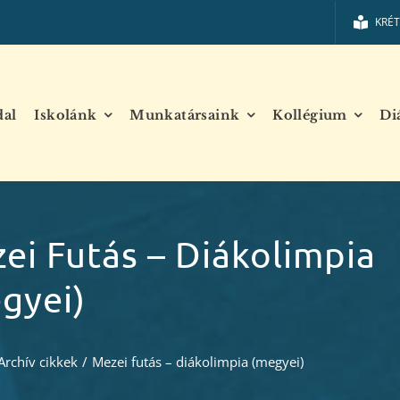
KRÉ
dal
Iskolánk
Munkatársaink
Kollégium
Di
ei Futás – Diákolimpia
gyei)
Archív cikkek
/
Mezei futás – diákolimpia (megyei)