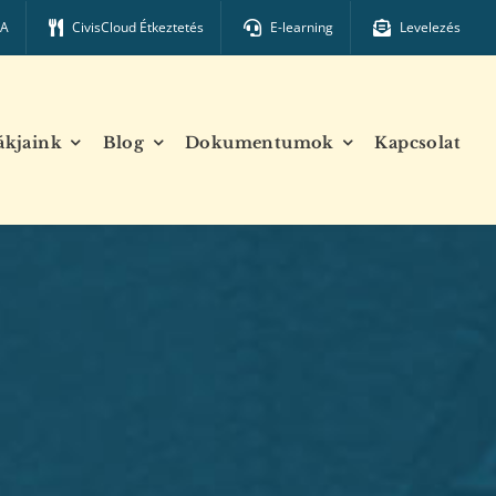
TA
CivisCloud Étkeztetés
E-learning
Levelezés
ákjaink
Blog
Dokumentumok
Kapcsolat