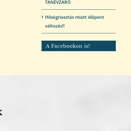
TANÉVZÁRÓ
Hőségriasztás miatt időpont
változás!!
A Facebookon is!
k