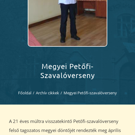
Diákjaink
Blog
Dokumentumok
Kapcsolat
Megyei Petőfi-
Szavalóverseny
Főoldal
/
Archív cikkek
/
Megyei Petőfi-szavalóverseny
A 21 éves múltra visszatekintő Petőfi-szavalóverseny
felső tagozatos megyei döntőjét rendezték meg április