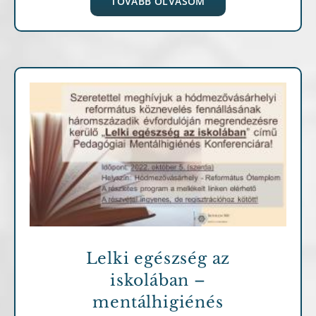
TOVÁBB OLVASOM
Archív cikkek
Lelki egészség az
iskolában –
mentálhigiénés