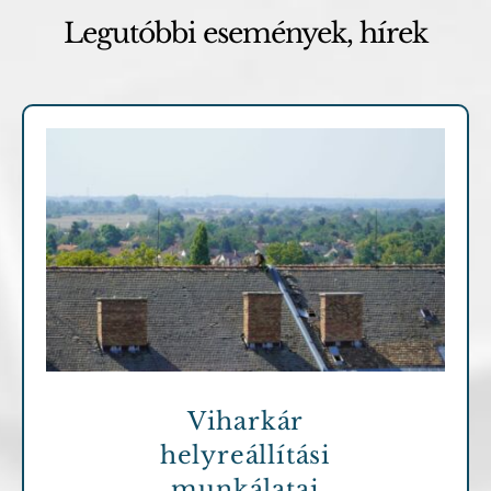
Legutóbbi események, hírek
Archív cikkek
Viharkár
helyreállítási
munkálatai