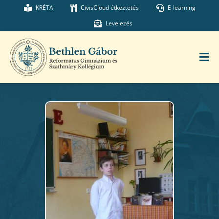
Kihagyás
KRÉTA
CivisCloud étkeztetés
E-learning
Levelezés
Tog
Nav
Főoldal
Iskolánk
Munkatársaink
Kollégium