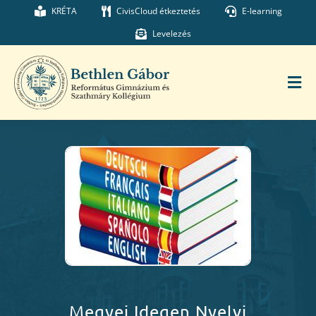
Kihagyás
KRÉTA
CivisCloud étkeztetés
E-learning
Levelezés
Tog
Nav
Főoldal
Iskolánk
Munkatársaink
Kollégium
Megyei Idegen Nyelvi