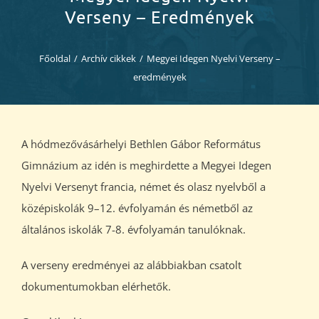
Diákjaink
Verseny – Eredmények
Blog
Főoldal
/
Archív cikkek
/
Megyei Idegen Nyelvi Verseny –
eredmények
Dokumentumok
Kapcsolat
A hódmezővásárhelyi Bethlen Gábor Református
Gimnázium az idén is meghirdette a Megyei Idegen
Nyelvi Versenyt francia, német és olasz nyelvből a
középiskolák 9–12. évfolyamán és németből az
általános iskolák 7-8. évfolyamán tanulóknak.
A verseny eredményei az alábbiakban csatolt
dokumentumokban elérhetők.