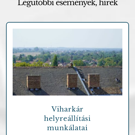
Legutóbbi események, hírek
Archív cikkek
Viharkár
helyreállítási
munkálatai