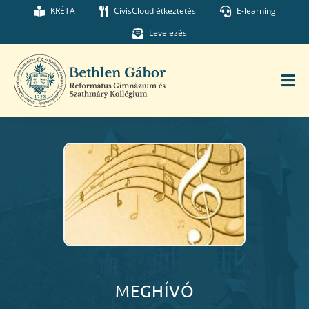
Kihagyás
KRÉTA
CivisCloud étkeztetés
E-learning
Levelezés
Tog
Nav
Főoldal
Iskolánk
Munkatársaink
Kollégium
MEGHÍVÓ