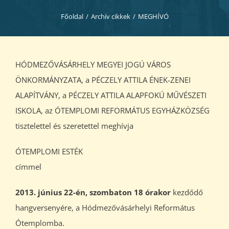
Diákjaink
Főoldal
/
Archív cikkek
/
MEGHÍVÓ
Blog
HÓDMEZŐVÁSÁRHELY MEGYEI JOGÚ VÁROS
Dokumentumok
ÖNKORMÁNYZATA, a PÉCZELY ATTILA ÉNEK-ZENEI
ALAPÍTVÁNY, a PÉCZELY ATTILA ALAPFOKÚ MŰVÉSZETI
Kapcsolat
ISKOLA, az ÓTEMPLOMI REFORMÁTUS EGYHÁZKÖZSÉG
tisztelettel és szeretettel meghívja
ÓTEMPLOMI ESTÉK
címmel
2013. június 22-én, szombaton 18 órakor
kezdődő
hangversenyére, a Hódmezővásárhelyi Református
Ótemplomba.