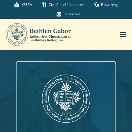
Kihagyás
KRÉTA
CivisCloud étkeztetés
E-learning
Levelezés
Tog
Nav
Főoldal
Iskolánk
Munkatársaink
Kollégium