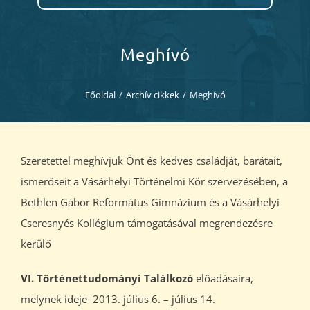
Diákjaink
Blog
Meghívó
Dokumentumok
Főoldal
/
Archív cikkek
/
Meghívó
Kapcsolat
Szeretettel meghívjuk Önt és kedves családját, barátait,
ismerőseit a Vásárhelyi Történelmi Kör szervezésében, a
Bethlen Gábor Református Gimnázium és a Vásárhelyi
Cseresnyés Kollégium támogatásával megrendezésre
kerülő
VI. Történettudományi Találkozó
előadásaira,
melynek ideje 2013. július 6. – július 14.