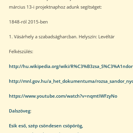
március 13-i projektnaphoz adunk segítséget:
1848-ról 2015-ben
1. Vásárhely a szabadságharcban. Helyszín: Levéltár
Felkészülés:
http://hu.wikipedia.org/wiki/R%C3%B3zsa_S%C3%A1ndor
http://mnl.gov.hu/a_het_dokumentuma/rozsa_sandor_n
https://www.youtube.com/watch?v=nqmtIWFzyNo
Dalszöveg
:
Esik eső, szép csöndesen csöpörög,