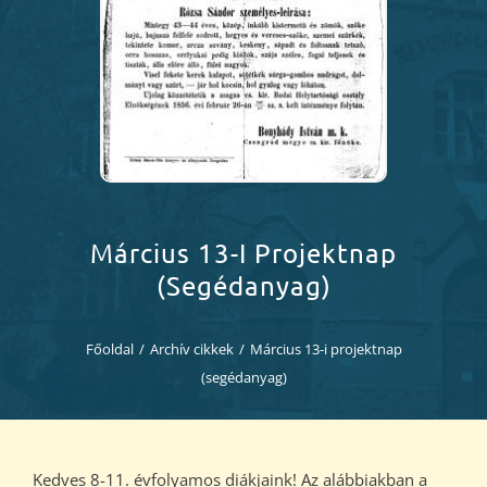
Diákjaink
Blog
Dokumentumok
Kapcsolat
Március 13-I Projektnap
(segédanyag)
Főoldal
/
Archív cikkek
/
Március 13-i projektnap
(segédanyag)
Kedves 8-11. évfolyamos diákjaink! Az alábbiakban a