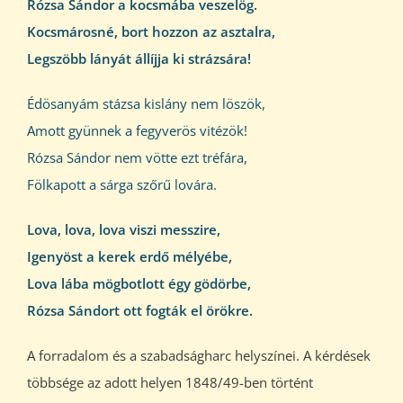
Rózsa Sándor a kocsmába veszelög.
Kocsmárosné, bort hozzon az asztalra,
Legszöbb lányát állíjja ki strázsára!
Édösanyám stázsa kislány nem löszök,
Amott gyünnek a fegyverös vitézök!
Rózsa Sándor nem vötte ezt tréfára,
Fölkapott a sárga szőrű lovára.
Lova, lova, lova viszi messzire,
Igenyöst a kerek erdő mélyébe,
Lova lába mögbotlott égy gödörbe,
Rózsa Sándort ott fogták el örökre.
A forradalom és a szabadságharc helyszínei. A kérdések
többsége az adott helyen 1848/49-ben történt