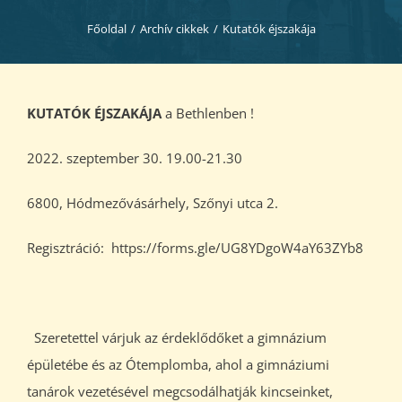
Diákjaink
Főoldal
/
Archív cikkek
/
Kutatók éjszakája
Blog
KUTATÓK ÉJSZAKÁJA
a Bethlenben !
Dokumentumok
2022. szeptember 30. 19.00-21.30
Kapcsolat
6800, Hódmezővásárhely, Szőnyi utca 2.
Regisztráció: https://forms.gle/UG8YDgoW4aY63ZYb8
Szeretettel várjuk az érdeklődőket a gimnázium
épületébe és az Ótemplomba, ahol a gimnáziumi
tanárok vezetésével megcsodálhatják kincseinket,