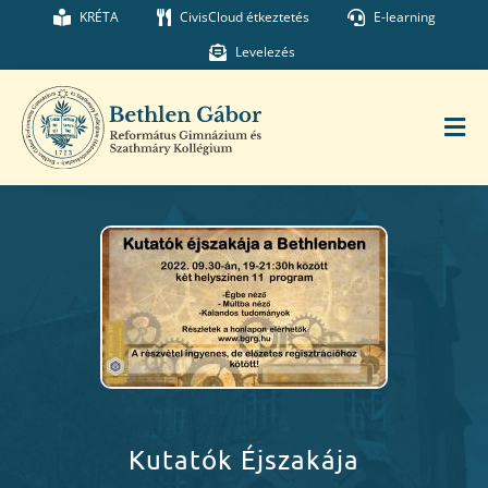
Kihagyás
KRÉTA
CivisCloud étkeztetés
E-learning
Levelezés
Tog
Nav
Főoldal
Iskolánk
Munkatársaink
Kollégium
Kutatók Éjszakája