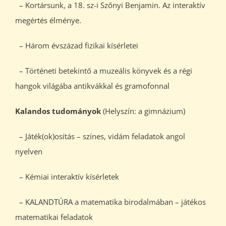
– Kortársunk, a 18. sz-i Szőnyi Benjamin. Az interaktív
megértés élménye.
– Három évszázad fizikai kísérletei
– Történeti betekintő a muzeális könyvek és a régi
hangok világába antikvákkal és gramofonnal
Kalandos tudományok
(Helyszín: a gimnázium)
– Játék(ok)osítás – színes, vidám feladatok angol
nyelven
– Kémiai interaktív kísérletek
– KALANDTÚRA a matematika birodalmában – játékos
matematikai feladatok