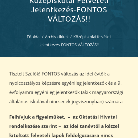
Középiskolai Felvételi
Diákjaink
Jelentkezés-FONTOS
VÁLTOZÁS!!
Blog
Főoldal
/
Archív cikkek
/
Középiskolai felvételi
Dokumentumok
jelentkezés-FONTOS VÁLTOZÁS!!
Kapcsolat
Tisztelt Szülők! FONTOS változás az idei évtől: a
nyolcosztályos képzésre egyénileg jelentkezők és a 9.
évfolyamra egyénileg jelentkezők (akik magyarországi
általános iskolával nincsenek jogviszonyban) számára
Felhívjuk a figyelmüket, – az Oktatási Hivatal
rendelkezése szerint – az idei tanévtől a kézzel
kitöltött felvételi lapok feldolgozására nincs