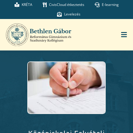
Kihagyás
KRÉTA
CivisCloud étkeztetés
E-learning
Levelezés
Tog
Nav
Főoldal
Iskolánk
Munkatársaink
Kollégium