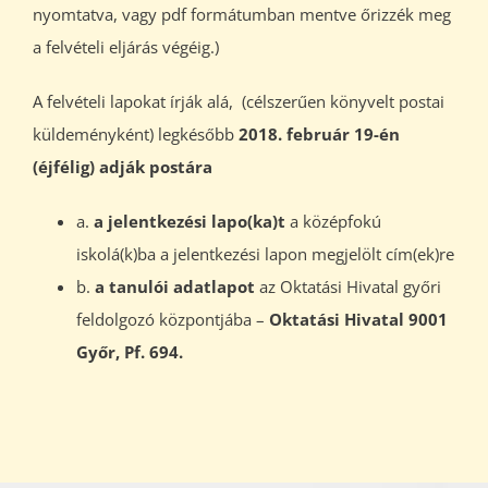
nyomtatva, vagy pdf formátumban mentve őrizzék meg
a felvételi eljárás végéig.)
A felvételi lapokat írják alá, (célszerűen könyvelt postai
küldeményként) legkésőbb
2018. február 19-én
(éjfélig) adják postára
a.
a jelentkezési lapo(ka)t
a középfokú
iskolá(k)ba a jelentkezési lapon megjelölt cím(ek)re
b.
a tanulói adatlapot
az Oktatási Hivatal győri
feldolgozó központjába –
Oktatási Hivatal 9001
Győr, Pf. 694.