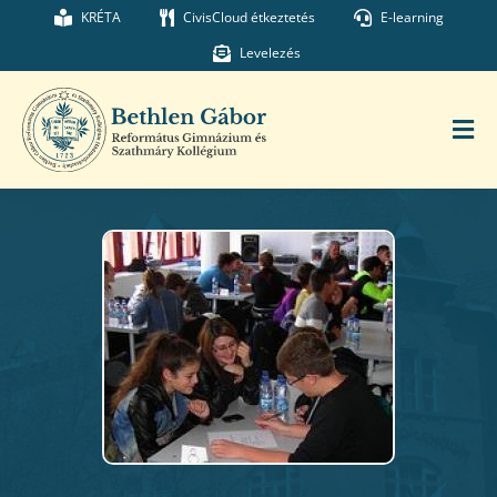
Kihagyás
KRÉTA
CivisCloud étkeztetés
E-learning
Levelezés
Tog
Nav
Főoldal
Iskolánk
Munkatársaink
Kollégium