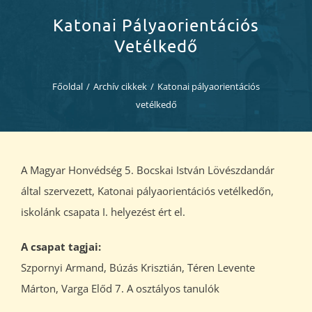
Diákjaink
Katonai Pályaorientációs
Vetélkedő
Blog
Főoldal
/
Archív cikkek
/
Katonai pályaorientációs
Dokumentumok
vetélkedő
Kapcsolat
A Magyar Honvédség 5. Bocskai István Lövészdandár
által szervezett, Katonai pályaorientációs vetélkedőn,
iskolánk csapata I. helyezést ért el.
A csapat tagjai:
Szpornyi Armand, Búzás Krisztián, Téren Levente
Márton, Varga Előd 7. A osztályos tanulók