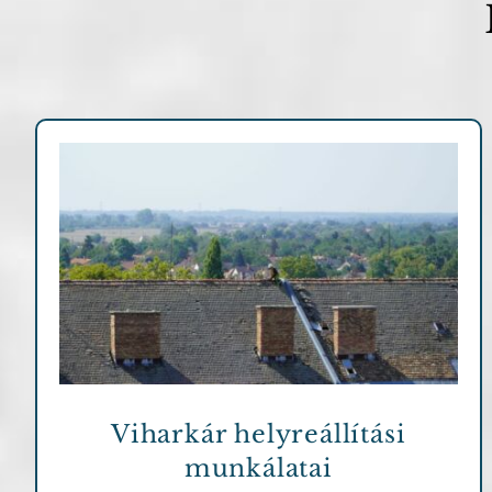
Archív cikkek
Viharkár helyreállítási
munkálatai