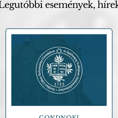
Legutóbbi események, híre
Archív cikkek
GONDNOKI