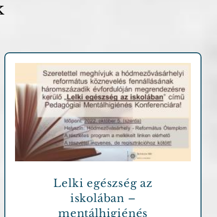
k
Archív cikkek
Lelki egészség az
iskolában –
mentálhigiénés