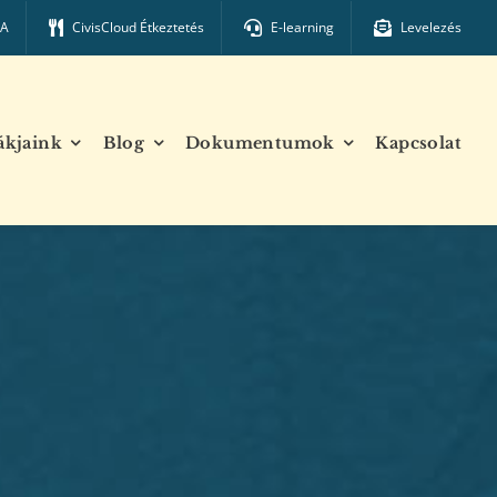
TA
CivisCloud Étkeztetés
E-learning
Levelezés
ákjaink
Blog
Dokumentumok
Kapcsolat