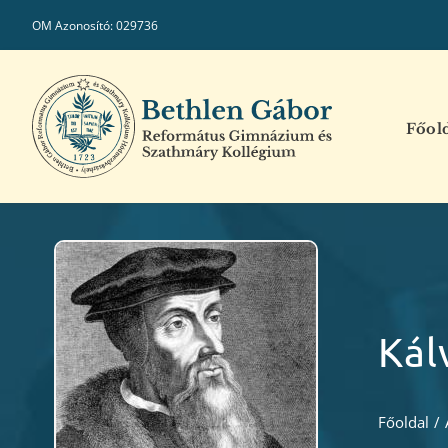
Kihagyás
OM Azonosító: 029736
Főol
Kál
Főoldal
/