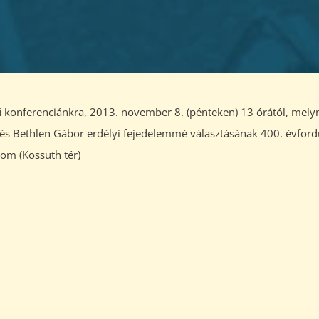
ímű konferenciánkra, 2013. november 8. (pénteken) 13 órától, mely
 és Bethlen Gábor erdélyi fejedelemmé választásának 400. évford
m (Kossuth tér)