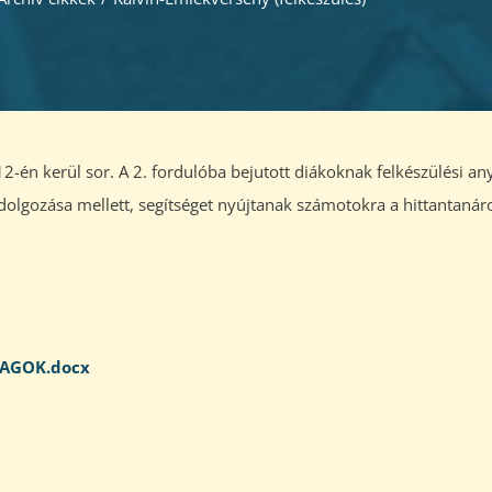
-én kerül sor. A 2. fordulóba bejutott diákoknak felkészülési an
eldolgozása mellett, segítséget nyújtanak számotokra a hittantanár
YAGOK.docx