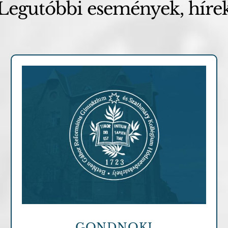
Legutóbbi események, híre
Archív cikkek
GONDNOKI