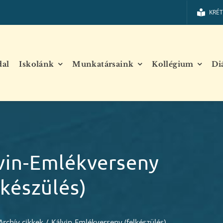
KRÉ
dal
Iskolánk
Munkatársaink
Kollégium
Di
vin-Emlékverseny
lkészülés)
Archív cikkek
/
Kálvin-Emlékverseny (felkészülés)