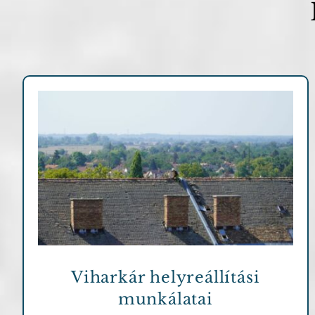
Archív cikkek
Viharkár helyreállítási
munkálatai