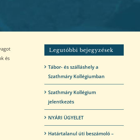
yagot
Legutóbbi bejegyzések
ok és
Tábor- és szálláshely a
Szathmáry Kollégiumban
Szathmáry Kollégium
jelentkezés
NYÁRI ÜGYELET
Határtalanul úti beszámoló –