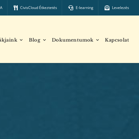
TA
CivisCloud Étkeztetés
E-learning
Levelezés
ákjaink
Blog
Dokumentumok
Kapcsolat