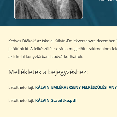
Kedves Diákok! Az iskolai Kálvin-Emlékversenyre december 12
jelöltünk ki. A felkészülés során a megjelölt szakirodalom f
az iskolai könyvtárban is búvárkodhattok.
Mellékletek a bejegyzéshez:
Letölthető fájl:
KÁLVIN_EMLÉKVERSENY FELKÉSZÜLÉSI AN
Letölthető fájl:
KÁLVIN_Staedtke.pdf