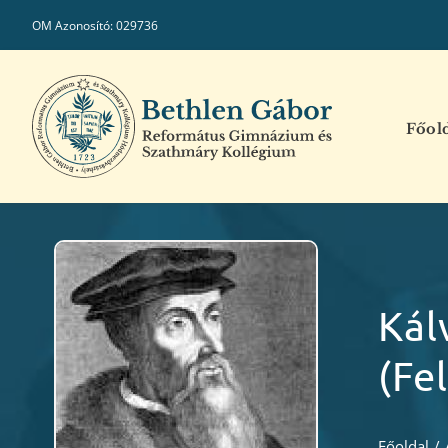
Kihagyás
OM Azonosító: 029736
Főol
Kál
(fe
Főoldal
/