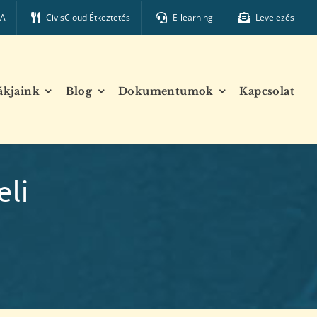
TA
CivisCloud Étkeztetés
E-learning
Levelezés
ákjaink
Blog
Dokumentumok
Kapcsolat
eli