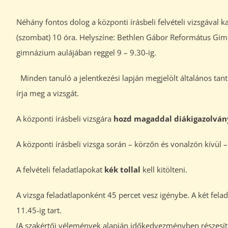
Néhány fontos dolog a központi írásbeli felvételi vizsgával k
(szombat) 10 óra. Helyszíne: Bethlen Gábor Református Gim
gimnázium aulájában reggel 9 – 9.30-ig.
Minden tanuló a jelentkezési lapján megjelölt általános ta
írja meg a vizsgát.
A központi írásbeli vizsgára
hozd magaddal diákigazolvány
A központi írásbeli vizsga során – körzőn és vonalzón kívül 
A felvételi feladatlapokat
kék tollal
kell kitölteni.
A vizsga feladatlaponként 45 percet vesz igénybe. A két felad
11.45-ig tart.
(A szakértői vélemények alapján időkedvezményben részesítet