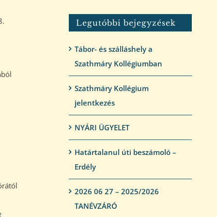
8.
Legutóbbi bejegyzések
Tábor- és szálláshely a
Szathmáry Kollégiumban
ából
Szathmáry Kollégium
jelentkezés
NYÁRI ÜGYELET
Határtalanul úti beszámoló –
Erdély
órától
2026 06 27 – 2025/2026
TANÉVZÁRÓ
t