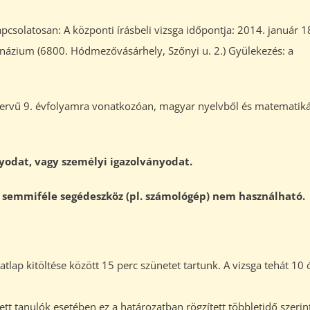
apcsolatosan: A központi írásbeli vizsga időpontja: 2014. január 1
názium (6800. Hódmezővásárhely, Szőnyi u. 2.) Gyülekezés: a
ntervű 9. évfolyamra vonatkozóan, magyar nyelvből és matematik
odat, vagy személyi igazolványodat.
–
semmiféle segédeszköz (pl. számológép) nem használható.
atlap kitöltése között 15 perc szünetet tartunk. A vizsga tehát 10 
t tanulók esetében ez a határozatban rögzített többletidő szerin