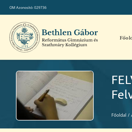
Kihagyás
OM Azonosító: 029736
Főol
FEL
Fel
Főoldal
/