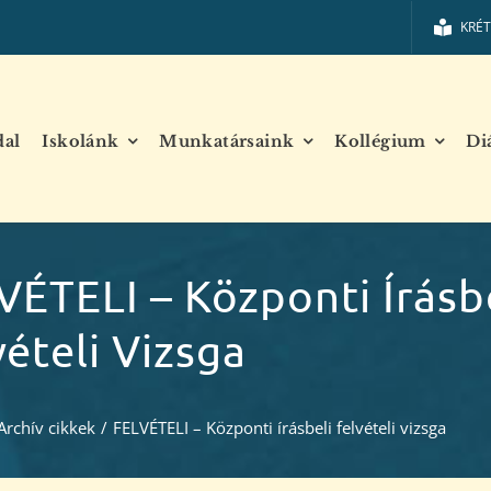
KRÉ
dal
Iskolánk
Munkatársaink
Kollégium
Di
VÉTELI – Központi Írásb
vételi Vizsga
Archív cikkek
/
FELVÉTELI – Központi írásbeli felvételi vizsga