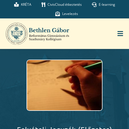
Kihagyás
KRÉTA
CivisCloud étkeztetés
E-learning
Levelezés
Tog
Nav
Főoldal
Iskolánk
Munkatársaink
Kollégium