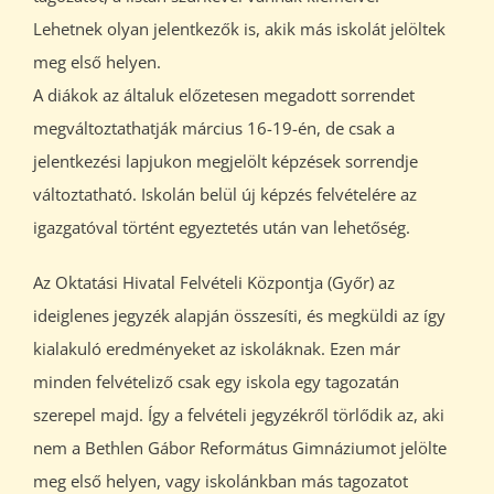
Lehetnek olyan jelentkezők is, akik más iskolát jelöltek
meg első helyen.
A diákok az általuk előzetesen megadott sorrendet
megváltoztathatják március 16-19-én, de csak a
jelentkezési lapjukon megjelölt képzések sorrendje
változtatható. Iskolán belül új képzés felvételére az
igazgatóval történt egyeztetés után van lehetőség.
Az Oktatási Hivatal Felvételi Központja (Győr) az
ideiglenes jegyzék alapján összesíti, és megküldi az így
kialakuló eredményeket az iskoláknak. Ezen már
minden felvételiző csak egy iskola egy tagozatán
szerepel majd. Így a felvételi jegyzékről törlődik az, aki
nem a Bethlen Gábor Református Gimnáziumot jelölte
meg első helyen, vagy iskolánkban más tagozatot