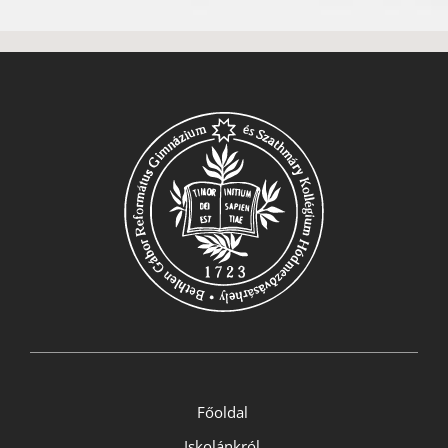
Főoldal
Iskolánkról