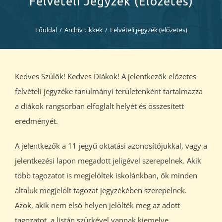
Felvételi Jegyzék (előzetes)
Diákjaink
Főoldal
/
Archív cikkek
/
Felvételi jegyzék (előzetes)
Blog
Dokumentumok
Kedves Szülők! Kedves Diákok! A jelentkezők előzetes
felvételi jegyzéke tanulmányi területenként tartalmazza
Kapcsolat
a diákok rangsorban elfoglalt helyét és összesített
eredményét.
A jelentkezők a 11 jegyű oktatási azonosítójukkal, vagy a
jelentkezési lapon megadott jeligével szerepelnek. Akik
több tagozatot is megjelöltek iskolánkban, ők minden
általuk megjelölt tagozat jegyzékében szerepelnek.
Azok, akik nem első helyen jelölték meg az adott
tagozatot, a listán szürkével vannak kiemelve.