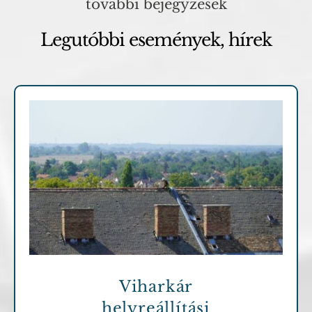
további bejegyzések
Legutóbbi események, hírek
Archív cikkek
Viharkár
helyreállítási