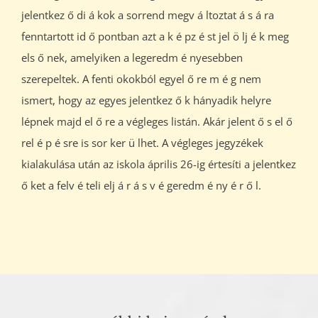
jelentkez ő di á kok a sorrend megv á ltoztat á s á ra
fenntartott id ő pontban azt a k é pz é st jel ö lj é k meg
els ő nek, amelyiken a legeredm é nyesebben
szerepeltek. A fenti okokból egyel ő re m é g nem
ismert, hogy az egyes jelentkez ő k hányadik helyre
lépnek majd el ő re a végleges listán. Akár jelent ő s el ő
rel é p é sre is sor ker ü lhet. A végleges jegyzékek
kialakulása után az iskola április 26-ig értesíti a jelentkez
ő ket a felv é teli elj á r á s v é geredm é ny é r ő l.