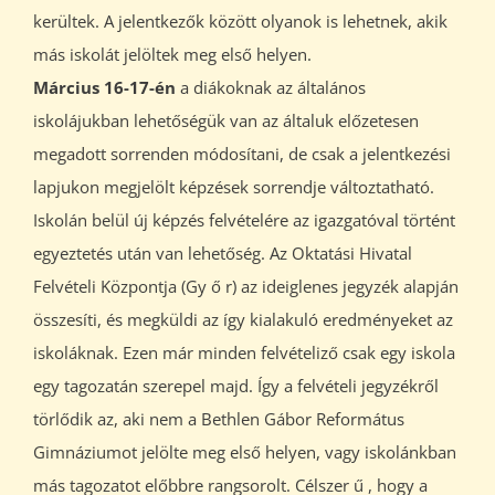
kerültek. A jelentkezők között olyanok is lehetnek, akik
más iskolát jelöltek meg első helyen.
Március 16-17-én
a diákoknak az általános
iskolájukban lehetőségük van az általuk előzetesen
megadott sorrenden módosítani, de csak a jelentkezési
lapjukon megjelölt képzések sorrendje változtatható.
Iskolán belül új képzés felvételére az igazgatóval történt
egyeztetés után van lehetőség. Az Oktatási Hivatal
Felvételi Központja (Gy ő r) az ideiglenes jegyzék alapján
összesíti, és megküldi az így kialakuló eredményeket az
iskoláknak. Ezen már minden felvételiző csak egy iskola
egy tagozatán szerepel majd. Így a felvételi jegyzékről
törlődik az, aki nem a Bethlen Gábor Református
Gimnáziumot jelölte meg első helyen, vagy iskolánkban
más tagozatot előbbre rangsorolt. Célszer ű , hogy a