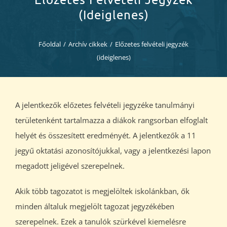
Diákjaink
(ideiglenes)
Blog
Főoldal
/
Archív cikkek
/
Előzetes felvételi jegyzék
(ideiglenes)
Dokumentumok
Kapcsolat
A jelentkezők előzetes felvételi jegyzéke tanulmányi
területenként tartalmazza a diákok rangsorban elfoglalt
helyét és összesített eredményét. A jelentkezők a 11
jegyű oktatási azonosítójukkal, vagy a jelentkezési lapon
megadott jeligével szerepelnek.
Akik több tagozatot is megjelöltek iskolánkban, ők
minden általuk megjelölt tagozat jegyzékében
szerepelnek. Ezek a tanulók szürkével kiemelésre