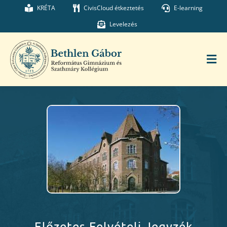
Kihagyás
KRÉTA
CivisCloud étkeztetés
E-learning
Levelezés
Tog
Nav
Főoldal
Iskolánk
Munkatársaink
Kollégium
Előzetes Felvételi Jegyzék