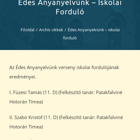
Édes Anyanyelvünk – Iskolai
Diákjaink
Forduló
Blog
Főoldal
/
Archív cikkek
/
Édes Anyanyelvünk – iskolai
forduló
Dokumentumok
Kapcsolat
Az Édes Anyanyelvünk verseny iskolai fordulójának
eredményei.
I. Füzesi Tamás (11. D) (Felkészítő tanár: Patakfalviné
Hotorán Tímea)
II. Szabó Kristóf (11. D) (Felkészítő tanár: Patakfalviné
Hotorán Tímea)