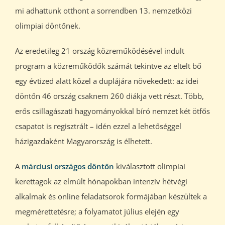
mi adhattunk otthont a sorrendben 13. nemzetközi
olimpiai döntőnek.
Az eredetileg 21 ország közreműködésével indult
program a közreműködők számát tekintve az eltelt bő
egy évtized alatt közel a duplájára növekedett: az idei
döntőn 46 ország csaknem 260 diákja vett részt. Több,
erős csillagászati hagyományokkal bíró nemzet két ötfős
csapatot is regisztrált – idén ezzel a lehetőséggel
házigazdaként Magyarország is élhetett.
A
márciusi országos döntőn
kiválasztott olimpiai
kerettagok az elmúlt hónapokban intenzív hétvégi
alkalmak és online feladatsorok formájában készültek a
megmérettetésre; a folyamatot július elején egy