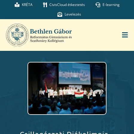
Kihagyás
KRÉTA
CivisCloud étkeztetés
E-learning
Levelezés
Tog
Nav
Főoldal
Iskolánk
Munkatársaink
Kollégium