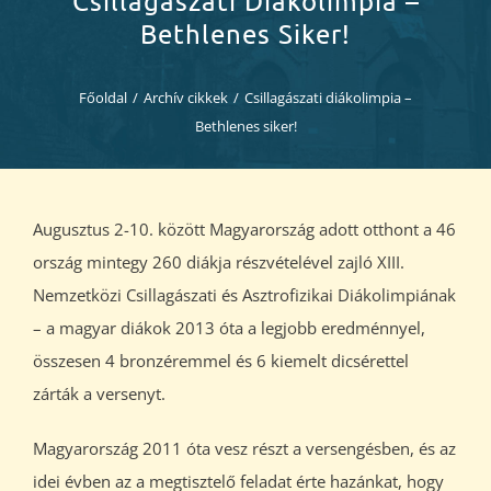
Csillagászati Diákolimpia –
Diákjaink
Bethlenes Siker!
Blog
Főoldal
/
Archív cikkek
/
Csillagászati diákolimpia –
Bethlenes siker!
Dokumentumok
Kapcsolat
Augusztus 2-10. között Magyarország adott otthont a 46
ország mintegy 260 diákja részvételével zajló XIII.
Nemzetközi Csillagászati és Asztrofizikai Diákolimpiának
– a magyar diákok 2013 óta a legjobb eredménnyel,
összesen 4 bronzéremmel és 6 kiemelt dicsérettel
zárták a versenyt.
Magyarország 2011 óta vesz részt a versengésben, és az
idei évben az a megtisztelő feladat érte hazánkat, hogy