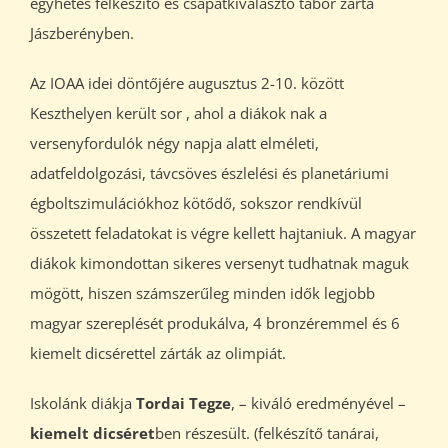
egyhetes felkészítő és csapatkiválasztó tábor zárta
Jászberényben.
Az IOAA idei döntőjére augusztus 2-10. között
Keszthelyen került sor , ahol a diákok nak a
versenyfordulók négy napja alatt elméleti,
adatfeldolgozási, távcsöves észlelési és planetáriumi
égboltszimulációkhoz kötődő, sokszor rendkívül
összetett feladatokat is végre kellett hajtaniuk. A magyar
diákok kimondottan sikeres versenyt tudhatnak maguk
mögött, hiszen számszerűleg minden idők legjobb
magyar szereplését produkálva, 4 bronzéremmel és 6
kiemelt dicsérettel zárták az olimpiát.
Iskolánk diákja
Tordai Tegze
, – kiváló eredményével –
kiemelt dicséret
ben részesült. (felkészítő tanárai,