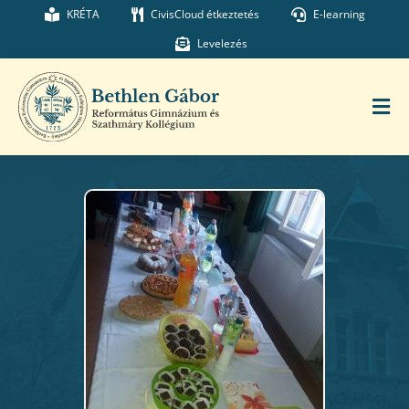
Kihagyás
KRÉTA
CivisCloud étkeztetés
E-learning
Levelezés
Tog
Nav
Főoldal
Iskolánk
Munkatársaink
Kollégium