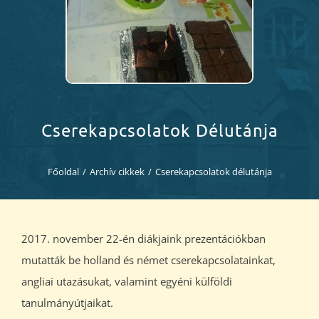
Diákjaink
Blog
Dokumentumok
Cserekapcsolatok Délutánja
Kapcsolat
Főoldal
/
Archív cikkek
/
Cserekapcsolatok délutánja
2017. november 22-én diákjaink prezentációkban
mutatták be holland és német cserekapcsolatainkat,
angliai utazásukat, valamint egyéni külföldi
tanulmányútjaikat.