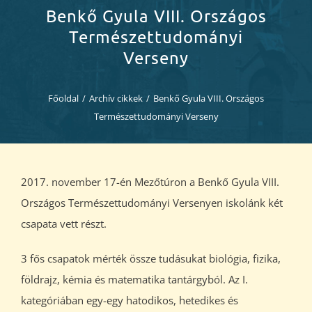
Diákjaink
Benkő Gyula VIII. Országos
Természettudományi
Blog
Verseny
Dokumentumok
Főoldal
/
Archív cikkek
/
Benkő Gyula VIII. Országos
Természettudományi Verseny
Kapcsolat
2017. november 17-én Mezőtúron a Benkő Gyula VIII.
Országos Természettudományi Versenyen iskolánk két
csapata vett részt.
3 fős csapatok mérték össze tudásukat biológia, fizika,
földrajz, kémia és matematika tantárgyból. Az I.
kategóriában egy-egy hatodikos, hetedikes és