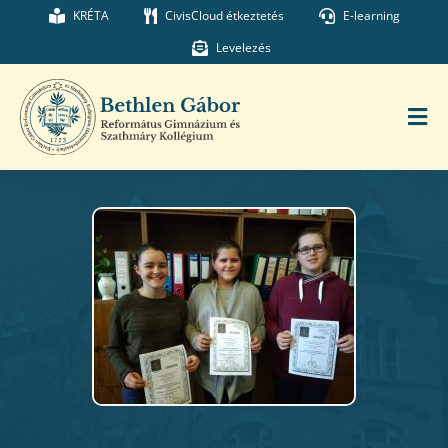
Kihagyás
KRÉTA
CivisCloud étkeztetés
E-learning
Levelezés
Tog
Nav
Főoldal
Iskolánk
Munkatársaink
Kollégium