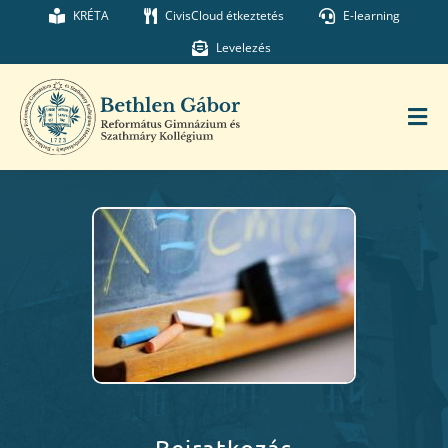
Kihagyás
KRÉTA
CivisCloud étkeztetés
E-learning
Levelezés
Tog
Nav
Főoldal
Iskolánk
Munkatársaink
Kollégium