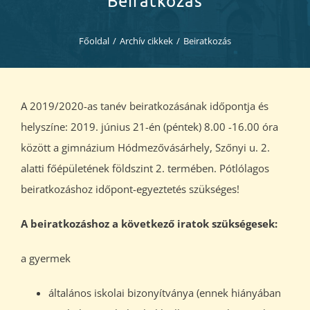
Beiratkozás
Diákjaink
Főoldal
/
Archív cikkek
/
Beiratkozás
Blog
Dokumentumok
A 2019/2020-as tanév beiratkozásának időpontja és
helyszíne: 2019. június 21-én (péntek) 8.00 -16.00 óra
Kapcsolat
között a gimnázium Hódmezővásárhely, Szőnyi u. 2.
alatti főépületének földszint 2. termében. Pótlólagos
beiratkozáshoz időpont-egyeztetés szükséges!
A beiratkozáshoz a következő iratok szükségesek:
a gyermek
általános iskolai bizonyítványa (ennek hiányában