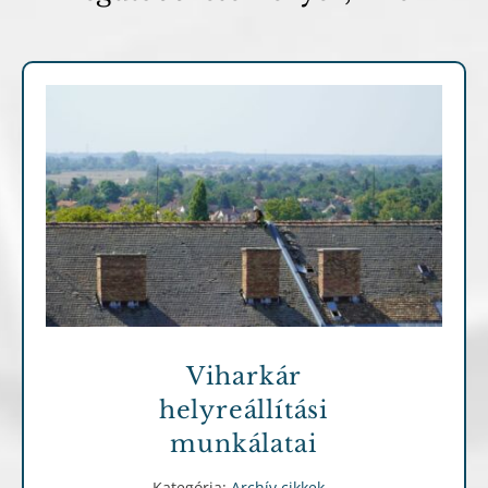
Archív cikkek
Viharkár
helyreállítási
munkálatai
Kategória:
Archív cikkek