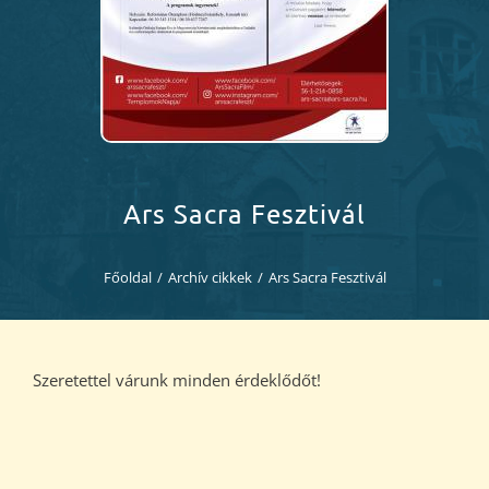
Diákjaink
Blog
Dokumentumok
Ars Sacra Fesztivál
Kapcsolat
Főoldal
/
Archív cikkek
/
Ars Sacra Fesztivál
Szeretettel várunk minden érdeklődőt!