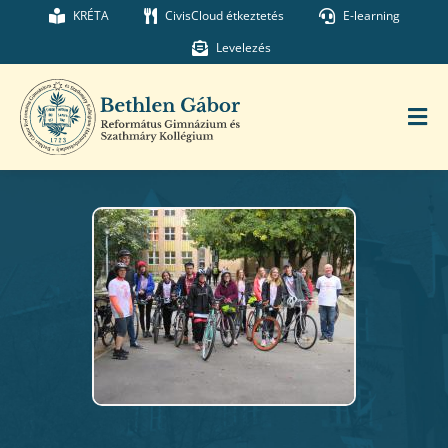
Kihagyás
KRÉTA
CivisCloud étkeztetés
E-learning
Levelezés
Tog
Nav
Főoldal
Iskolánk
Munkatársaink
Kollégium