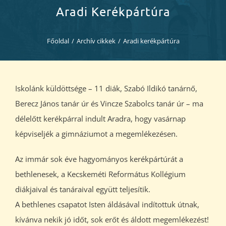
Diákjaink
Aradi Kerékpártúra
Blog
Főoldal
/
Archív cikkek
/
Aradi kerékpártúra
Dokumentumok
Iskolánk küldöttsége – 11 diák, Szabó Ildikó tanárnő,
Kapcsolat
Berecz János tanár úr és Vincze Szabolcs tanár úr – ma
délelőtt kerékpárral indult Aradra, hogy vasárnap
képviseljék a gimnáziumot a megemlékezésen.
Az immár sok éve hagyományos kerékpártúrát a
bethlenesek, a Kecskeméti Református Kollégium
diákjaival és tanáraival együtt teljesítik.
A bethlenes csapatot Isten áldásával indítottuk útnak,
kívánva nekik jó időt, sok erőt és áldott megemlékezést!