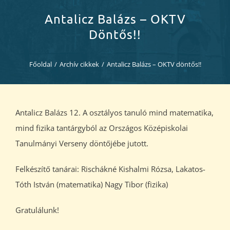
Diákjaink
Antalicz Balázs – OKTV
Döntős!!
Blog
Főoldal
/
Archív cikkek
/
Antalicz Balázs – OKTV döntős!!
Dokumentumok
Kapcsolat
Antalicz Balázs 12. A osztályos tanuló mind matematika,
mind fizika tantárgyból az Országos Középiskolai
Tanulmányi Verseny döntőjébe jutott.
Felkészítő tanárai: Rischákné Kishalmi Rózsa, Lakatos-
Tóth István (matematika) Nagy Tibor (fizika)
Gratulálunk!