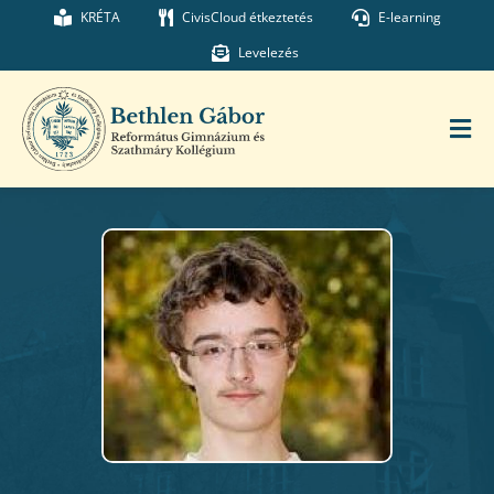
Kihagyás
KRÉTA
CivisCloud étkeztetés
E-learning
Levelezés
Tog
Nav
Főoldal
Iskolánk
Munkatársaink
Kollégium