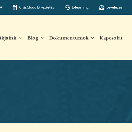
TA
CivisCloud Étkeztetés
E-learning
Levelezés
ákjaink
Blog
Dokumentumok
Kapcsolat