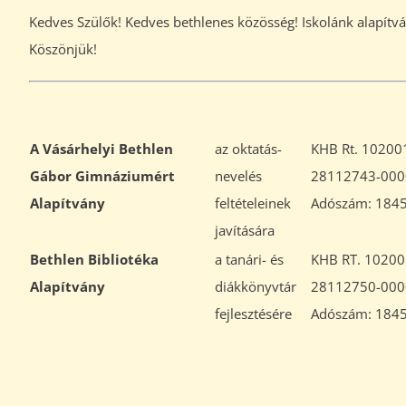
Kedves Szülők! Kedves bethlenes közösség! Iskolánk alapítván
Köszönjük!
A Vásárhelyi Bethlen
az oktatás-
KHB Rt. 10200
Gábor Gimnáziumért
nevelés
28112743-00
Alapítvány
feltételeinek
Adószám: 184
javítására
Bethlen Bibliotéka
a tanári- és
KHB RT. 10200
Alapítvány
diákkönyvtár
28112750-00
fejlesztésére
Adószám: 184