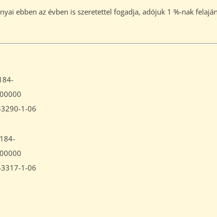
yai ebben az évben is szeretettel fogadja, adójuk 1 %-nak felaján
184-
000000
53290-1-06
184-
000000
53317-1-06