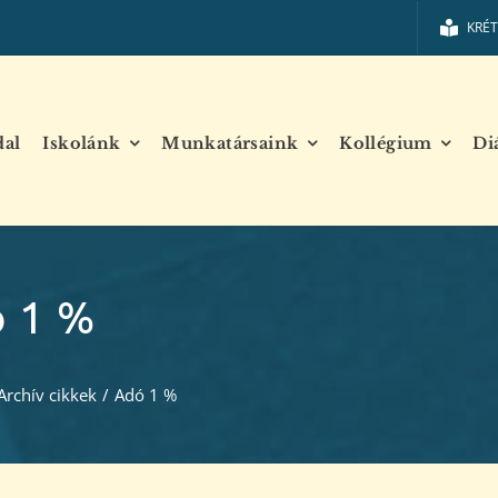
KRÉ
dal
Iskolánk
Munkatársaink
Kollégium
Di
 1 %
Archív cikkek
/
Adó 1 %