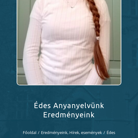
Diákjaink
Blog
Dokumentumok
Kapcsolat
Édes Anyanyelvünk
Eredményeink
Főoldal
/
Eredményeink
,
Hírek, események
/
Édes