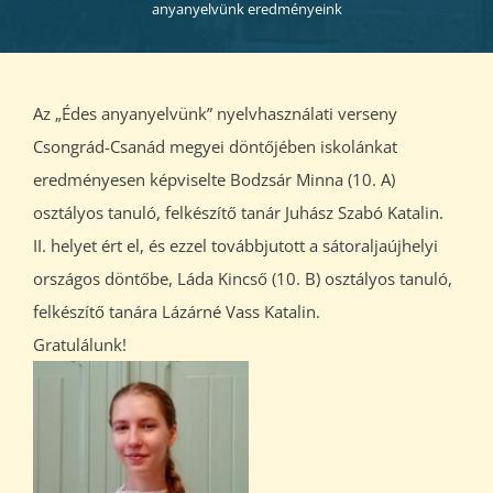
anyanyelvünk eredményeink
Az „Édes anyanyelvünk” nyelvhasználati verseny
Csongrád-Csanád megyei döntőjében iskolánkat
eredményesen képviselte Bodzsár Minna (10. A)
osztályos tanuló, felkészítő tanár Juhász Szabó Katalin.
II. helyet ért el, és ezzel továbbjutott a sátoraljaújhelyi
országos döntőbe, Láda Kincső (10. B) osztályos tanuló,
felkészítő tanára Lázárné Vass Katalin.
Gratulálunk!