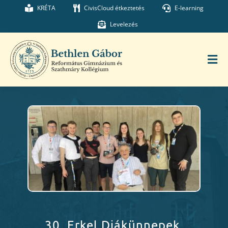
Kihagyás
KRÉTA
CivisCloud étkeztetés
E-learning
Levelezés
Tog
Nav
Főoldal
Iskolánk
Munkatársaink
Kollégium
30. Erkel Diákünnepek,