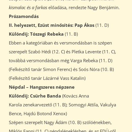
kismalac és a farkas
előadása, rendezte Nagy Benjámin.
Prózamondás
II. helyezett, Ezüst minősítés: Pap Ákos
(11. D)
Különdíj: Tószegi Rebeka
(11. B)
Ebben a kategóriában és versmondásban is szépen
szerepelt Szabó Hédi (12. C) és Pletka Levente (11. C),
továbbá versmondásban még Varga Rebeka (11. D)
(Felkészítő tanár Simon Ferenc) és Soós Nóra (10. B)
(Felkészítő tanár Lázárné Vass Katalin)
Népdal – Hangszeres népzene
Különdíj: Csürhe Banda
(Kovács Anna
Karola zenekarvezető (11. B); Somogyi Attila, Vakulya
Bence, Hajdú Botond Xenox)
Szépen szerepelt Nagy Ádám (10. B) szólóénekben,
Miklós Fanni (11. C) népdaléneklésben, és az EDÜ-ről