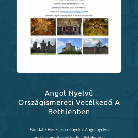
Diákjaink
Blog
Dokumentumok
Kapcsolat
Angol Nyelvű
Országismereti Vetélkedő A
Bethlenben
Főoldal
/
Hírek, események
/
Angol nyelvű
országismereti vetélkedő a Bethlenben