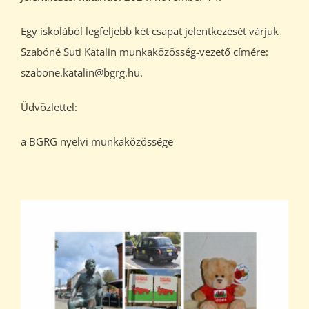
Egy iskolából legfeljebb két csapat jelentkezését várjuk
Szabóné Suti Katalin munkaközösség-vezető címére:
szabone.katalin@bgrg.hu.
Üdvözlettel:
a BGRG nyelvi munkaközössége