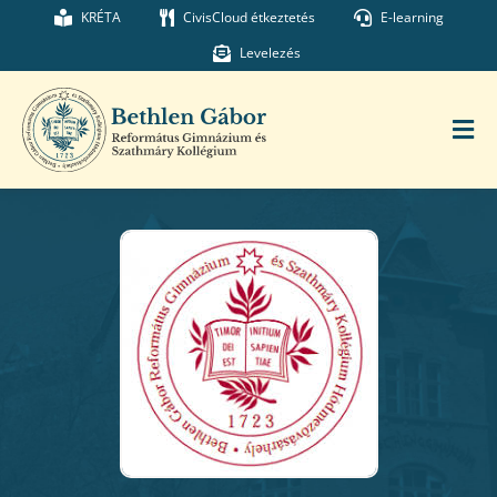
Kihagyás
KRÉTA
CivisCloud étkeztetés
E-learning
Levelezés
Tog
Nav
Főoldal
Iskolánk
Munkatársaink
Kollégium