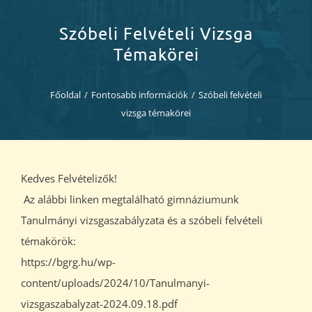
Diákjaink
Szóbeli Felvételi Vizsga
Blog
Témakörei
Dokumentumok
Főoldal
/
Fontosabb információk
/
Szóbeli felvételi
vizsga témakörei
Kapcsolat
Kedves Felvételizők!
Az alábbi linken megtalálható gimnáziumunk
Tanulmányi vizsgaszabályzata és a szóbeli felvételi
témakörök:
https://bgrg.hu/wp-
content/uploads/2024/10/Tanulmanyi-
vizsgaszabalyzat-2024.09.18.pdf