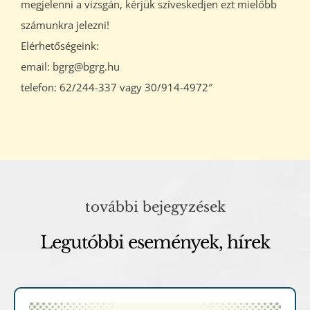
megjelenni a vizsgán, kérjük szíveskedjen ezt mielőbb
számunkra jelezni!
Elérhetőségeink:
email: bgrg@bgrg.hu
telefon: 62/244-337 vagy 30/914-4972″
további bejegyzések
Legutóbbi események, hírek