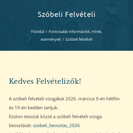
Diákjaink
Szóbeli Felvételi
Blog
Főoldal
/
Fontosabb információk
,
Hírek,
események
/
Szóbeli felvételi
Dokumentumok
Kapcsolat
Kedves Felvételizők!
A szóbeli felvételi vizsgákat 2026. március 9-én hétfőn
és 10-én kedden tartjuk.
Ezúton tesszük közzé a szóbeli felvételi vizsga
beosztását:
szobeli_beosztas_2026