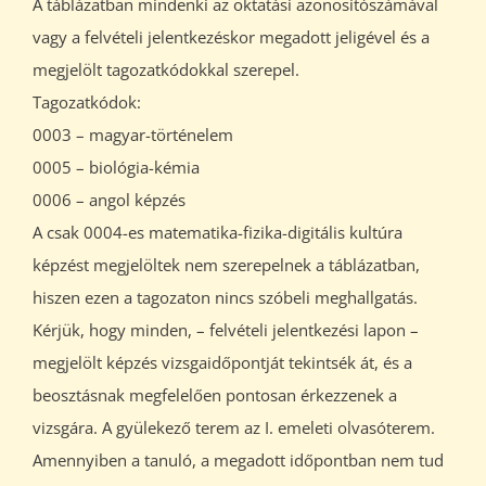
A táblázatban mindenki az oktatási azonosítószámával
vagy a felvételi jelentkezéskor megadott jeligével és a
megjelölt tagozatkódokkal szerepel.
Tagozatkódok:
0003 – magyar-történelem
0005 – biológia-kémia
0006 – angol képzés
A csak 0004-es matematika-fizika-digitális kultúra
képzést megjelöltek nem szerepelnek a táblázatban,
hiszen ezen a tagozaton nincs szóbeli meghallgatás.
Kérjük, hogy minden, – felvételi jelentkezési lapon –
megjelölt képzés vizsgaidőpontját tekintsék át, és a
beosztásnak megfelelően pontosan érkezzenek a
vizsgára. A gyülekező terem az I. emeleti olvasóterem.
Amennyiben a tanuló, a megadott időpontban nem tud