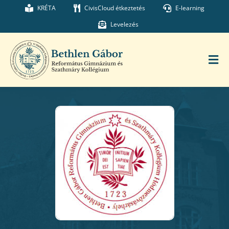
Kihagyás
KRÉTA
CivisCloud étkeztetés
E-learning
Levelezés
Tog
Nav
Főoldal
Iskolánk
Munkatársaink
Kollégium