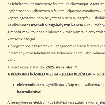
és feltöltötték az intézmény felvételi tájékoztatóját. A tanu
legfontosabb – jellemzően a felvételi eljárásra vonatkozó – i
képzés egészéről, nem helyettesítik sem a középfokú iskolák
Az alkalmazás
írásbeli vizsgahelyszín kereső
6 és 8 évfoly
gimnáziumok, továbbá a kilencedik évfolyamra jelentkezők sz
keresésre szolgál.
A programból leszűrhetők a − megadott keresési feltételekn
intézmény azon feladatellátási helyeinek adatai, ahol valamely
kérik.
A jelentkezési határidő:
2025. december 1.
A KÖZPONTI ÍRÁSBELI VIZSGA – JELENTKEZÉSI LAP kitölth
elektronikusan,
Ügyfélkapu+/Dáp mobilkalkalmazás h
használatával
.
Amennyiben az elektronikus kitöltést választják, akkor a jele