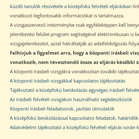
küzdő tanulók részvétele a középfokú felvételi eljárásban
lin
vonatkozó legfontosabb információkat is tartalmazza.
A vizsgaszervező intézménybe csak egyféleképpen kell benyújt
jelentkezési felület program segítségével elektronikusan is 
vizsgajelentkezést, azzal hátráltatják az adatfeldolgozás foly
Felhívjuk a figyelmet arra, hogy a központi írásbeli viz
vonatkozik, nem tévesztendő össze az eljárás későbbi s
A központi írásbeli vizsgákra vonatkozóan további tájékoztatá
A központi írásbeli vizsgákkal kapcsolatos tájékoztatás
Tájékoztató a középfokú beiskolázás egységes írásbeli felvét
Az írásbeli felvételi vizsgákon használható segédeszközök
Központi írásbeli feladatsorok, javítási útmutatók
A középfokú beiskolázással kapcsolatos feladatok, határidő
Adatvédelmi tájékoztató a középfokú felvételi eljárás során 