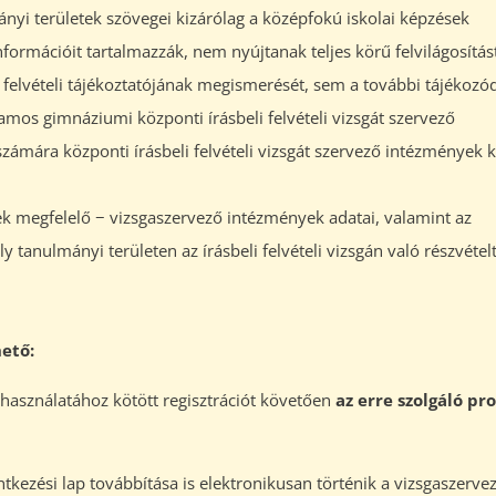
lmányi területek szövegei kizárólag a középfokú iskolai képzések
nformációit tartalmazzák, nem nyújtanak teljes körű felvilágosítás
 felvételi tájékoztatójának megismerését, sem a további tájékozód
amos gimnáziumi központi írásbeli felvételi vizsgát szervező
ámára központi írásbeli felvételi vizsgát szervező intézmények k
ek megfelelő − vizsgaszervező intézmények adatai, valamint az
 tanulmányi területen az írásbeli felvételi vizsgán való részvétel
ető:
asználatához kötött regisztrációt követően
az erre szolgáló p
ntkezési lap továbbítása is elektronikusan történik a vizsgaszerve