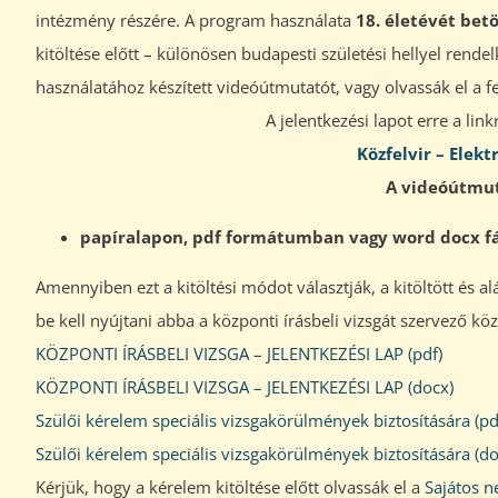
intézmény részére. A program használata
18. életévét betö
kitöltése előtt – különösen budapesti születési hellyel rend
használatához készített videóútmutatót, vagy olvassák el a f
A jelentkezési lapot erre a link
Közfelvir – Elekt
A videóútmu
papíralapon, pdf formátumban vagy word docx f
Amennyiben ezt a kitöltési módot választják, a kitöltött és a
be kell nyújtani abba a központi írásbeli vizsgát szervező köz
KÖZPONTI ÍRÁSBELI VIZSGA – JELENTKEZÉSI LAP (pdf)
KÖZPONTI ÍRÁSBELI VIZSGA – JELENTKEZÉSI LAP (docx)
Szülői kérelem speciális vizsgakörülmények biztosítására (pd
Szülői kérelem speciális vizsgakörülmények biztosítására (do
Kérjük, hogy a kérelem kitöltése előtt olvassák el a
Sajátos n