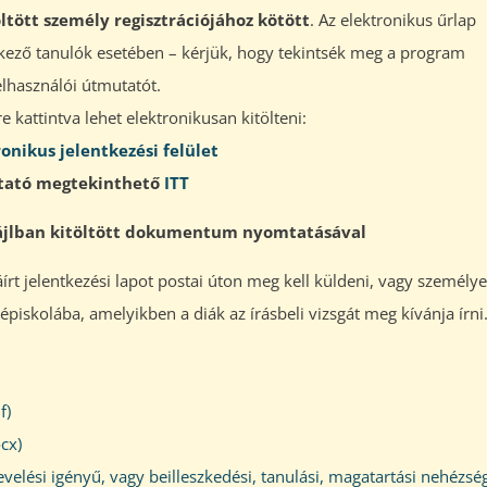
ltött személy regisztrációjához kötött
. Az elektronikus űrlap
elkező tanulók esetében – kérjük, hogy tekintsék meg a program
elhasználói útmutatót.
re kattintva lehet elektronikusan kitölteni:
ronikus jelentkezési felület
tató megtekinthető
ITT
ájlban kitöltött dokumentum nyomtatásával
láírt jelentkezési lapot postai úton meg kell küldeni, vagy személy
épiskolába, amelyikben a diák az írásbeli vizsgát meg kívánja írni
f)
cx)
evelési igényű, vagy beilleszkedési, tanulási, magatartási nehézsé