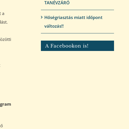
TANÉVZÁRÓ
t a
Hőségriasztás miatt időpont
ást.
változás!!
özötti
A Facebookon is!
t
rogram
ző