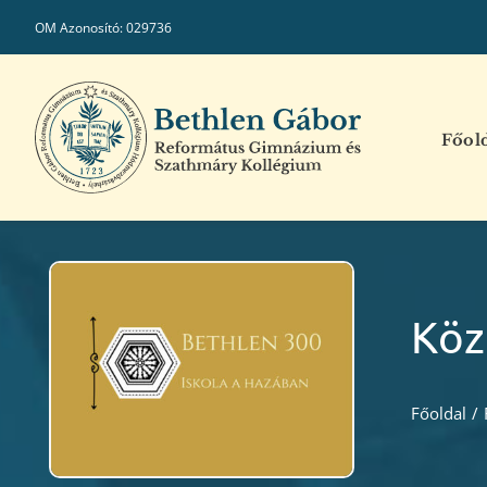
Kihagyás
OM Azonosító: 029736
Főol
Köz
Főoldal
/