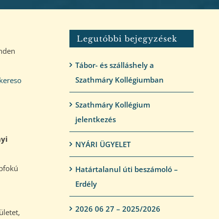
Legutóbbi bejegyzések
inden
Tábor- és szálláshely a
Szathmáry Kollégiumban
_kereso
Szathmáry Kollégium
jelentkezés
nyi
NYÁRI ÜGYELET
épfokú
Határtalanul úti beszámoló –
Erdély
2026 06 27 – 2025/2026
letet,