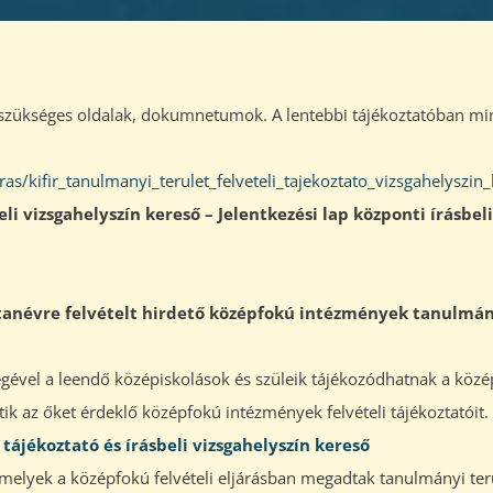
ez szükséges oldalak, dokumnetumok. A lentebbi tájékoztatóban m
as/kifir_tanulmanyi_terulet_felveteli_tajekoztato_vizsgahelyszin
eli vizsgahelyszín kereső – Jelentkezési lap központi írásbeli
. tanévre felvételt hirdető középfokú intézmények tanulmá
égével a leendő középiskolások és szüleik tájékozódhatnak a köz
etik az őket érdeklő középfokú intézmények felvételi tájékoztatóit.
 tájékoztató és írásbeli vizsgahelyszín kereső
elyek a középfokú felvételi eljárásban megadtak tanulmányi terü