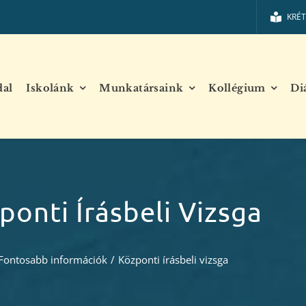
KRÉ
dal
Iskolánk
Munkatársaink
Kollégium
Di
ponti Írásbeli Vizsga
Fontosabb információk
/
Központi írásbeli vizsga