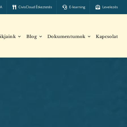
TA
CivisCloud Étkeztetés
E-learning
Levelezés
ákjaink
Blog
Dokumentumok
Kapcsolat