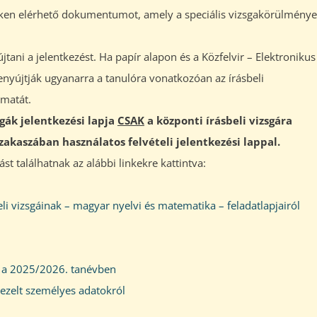
ken elérhető dokumentumot, amely a speciális vizsgakörülménye
ani a jelentkezést. Ha papír alapon és a Közfelvir – Elektronikus
benyújtják ugyanarra a tanulóra vonatkozóan az írásbeli
amatát.
sgák jelentkezési lapja
CSAK
a központi írásbeli vizsgára
zakaszában használatos felvételi jelentkezési lappal.
st találhatnak az alábbi linkekre kattintva:
eli vizsgáinak – magyar nyelvi és matematika – feladatlapjairól
k a 2025/2026. tanévben
kezelt személyes adatokról