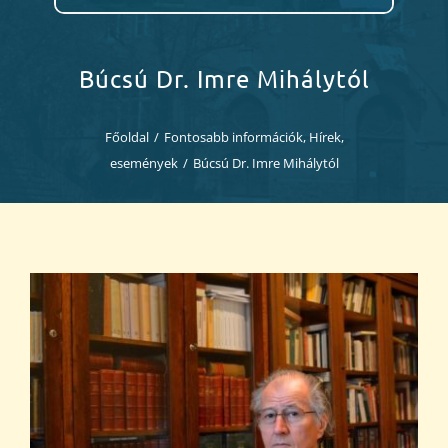
Diákjaink
Blog
Búcsú Dr. Imre Mihálytól
Dokumentumok
Főoldal
/
Fontosabb információk
,
Hírek,
események
/
Búcsú Dr. Imre Mihálytól
Kapcsolat