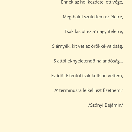
Ennek az hol kezdete, ott vége,
Meg-halni születtem ez életre,
Tsak kis út ez a’ nagy ítéletre,
S árnyék, kit vét az örökké-valóság,
S attól el-nyeletendő halandóság…
Ez időt Istentől tsak költsön vettem,
A’ terminusra le kell ezt fizetnem.”
/Szőnyi Bejámin/