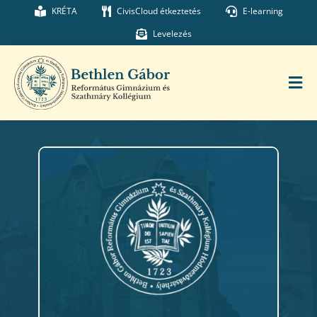
Kihagyás
KRÉTA
CivisCloud étkeztetés
E-learning
Levelezés
Tog
Nav
Főoldal
Iskolánk
Munkatársaink
Kollégium