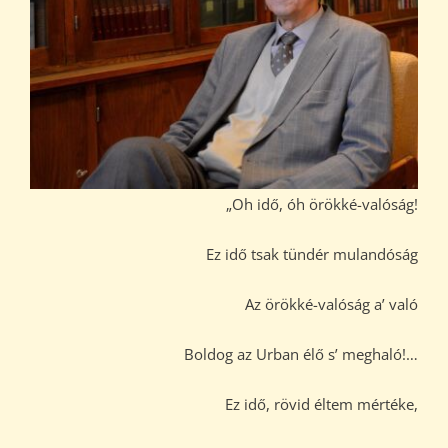
„Oh idő, óh örökké-valóság!
Ez idő tsak tündér mulandóság
Az örökké-valóság a’ való
Boldog az Urban élő s’ meghaló!…
Ez idő, rövid éltem mértéke,