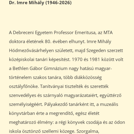
Dr. Imre Mihály (1946-2026)
A Debreceni Egyetem Professor Emeritusa, az MTA
doktora életének 80. évében elhunyt. Imre Mihály
Hódmezővásárhelyen született, majd Szegeden szerzett
középiskolai tanári képesítést. 1970 és 1981 között volt
a Bethlen Gábor Gimnázium nagy hatású magyar-
történelem szakos tanára, több diákközösség
osztályfőnöke. Tanítványai tisztelték és szerették
szenvedélyes és szárnyaló magyarázataiért, együttérző
személyiségéért. Pályakezdő tanárként itt, a muzeális
könyvtárban érte a megrendítő, egész életét
meghatározó élmény: a régi könyvek csodája és az ódon
iskola ösztönző szellemi közege. Szorgalma,