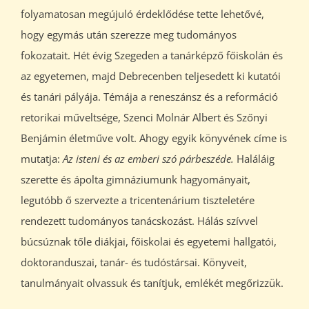
folyamatosan megújuló érdeklődése tette lehetővé,
hogy egymás után szerezze meg tudományos
fokozatait. Hét évig Szegeden a tanárképző főiskolán és
az egyetemen, majd Debrecenben teljesedett ki kutatói
és tanári pályája. Témája a reneszánsz és a reformáció
retorikai műveltsége, Szenci Molnár Albert és Szőnyi
Benjámin életműve volt. Ahogy egyik könyvének címe is
mutatja:
Az isteni és az emberi szó párbeszéde.
Haláláig
szerette és ápolta gimnáziumunk hagyományait,
legutóbb ő szervezte a tricentenárium tiszteletére
rendezett tudományos tanácskozást. Hálás szívvel
búcsúznak tőle diákjai, főiskolai és egyetemi hallgatói,
doktoranduszai, tanár- és tudóstársai. Könyveit,
tanulmányait olvassuk és tanítjuk, emlékét megőrizzük.