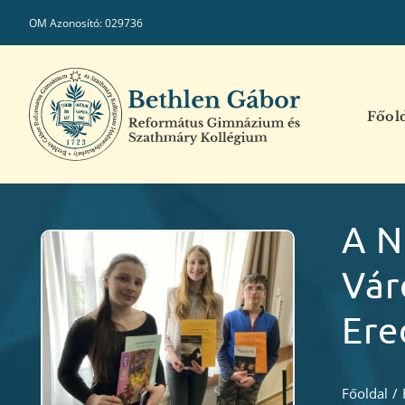
Kihagyás
OM Azonosító: 029736
Főol
A N
Vár
Ere
Főoldal
/