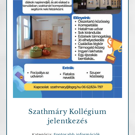
Fontosabb információk
Szathmáry Kollégium
jelentkezés
Kategória:
Fontosabb információk