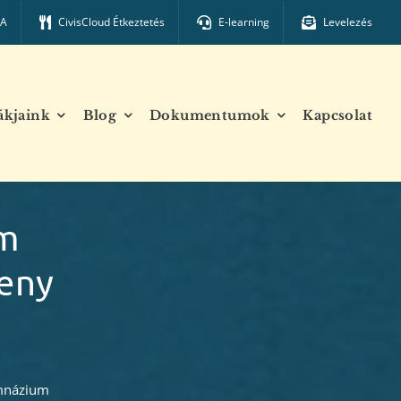
TA
CivisCloud Étkeztetés
E-learning
Levelezés
ákjaink
Blog
Dokumentumok
Kapcsolat
m
seny
mnázium