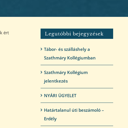
k ért
Legutóbbi bejegyzések
Tábor- és szálláshely a
Szathmáry Kollégiumban
Szathmáry Kollégium
jelentkezés
NYÁRI ÜGYELET
Határtalanul úti beszámoló –
Erdély