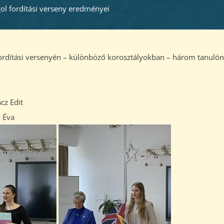
gol fordítási verseny eredményei
ordítási versenyén – különböző korosztályokban – három tanulón
cz Edit
z Éva