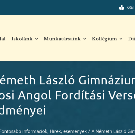
KRÉ
dal
Iskolánk
Munkatársaink
Kollégium
Di
émeth László Gimnáziu
osi Angol Fordítási Ver
dményei
Fontosabb információk
,
Hírek, események
/
A Németh László Gi