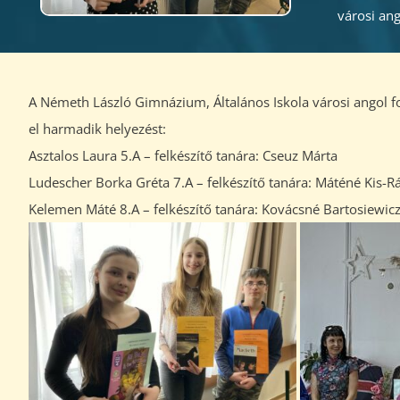
városi an
A Németh László Gimnázium, Általános Iskola városi angol f
el harmadik helyezést:
Asztalos Laura 5.A – felkészítő tanára: Cseuz Márta
Ludescher Borka Gréta 7.A – felkészítő tanára: Máténé Kis-Rá
Kelemen Máté 8.A – felkészítő tanára: Kovácsné Bartosiewic