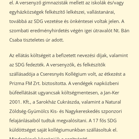
el. A versenyző gimnazisták mellett az iskolák és/vagy
egyházközségek felkészítő lelkészei, vallástanárai,
továbbá az SDG vezetése és önkéntesei voltak jelen. A
szombati eredményhirdetés végén igei útravalót Nt. Bán
Csaba tiszteletes úr adott.
Az ellátás költségeit a befizetett nevezési díjak, valamint
az SDG fedezték. A versenyzők, és felkészítők
szállásadója a Cseresnyés Kollégium volt, az étkezést a
Prizma FM Zrt. biztosította. A vendégek napközbeni
büféellátását ugyancsak költségmentesen, a Jan-Ker
2001. Kft., a Sarokház Cukrászda, valamint a Natural
Zöldség-Gyümölcs Kis- és Nagykereskedés szponzori
felajánlásaiból tudtuk megvalósítani. A 17 fős SDG
küldöttséget saját kollégiumunkban szállásoltuk el.
Mindenkinek köszönjük a segítségét!