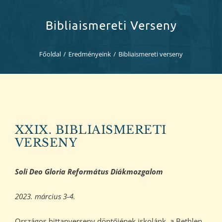
Diákjaink
Bibliaismereti Verseny
Blog
Főoldal
/
Eredményeink
/
Bibliaismereti verseny
Dokumentumok
Kapcsolat
XXIX. BIBLIAISMERETI
VERSENY
Soli Deo Gloria Református Diákmozgalom
2023. március 3-4.
Országos hittanverseny döntőjének iskolánk, a Bethlen