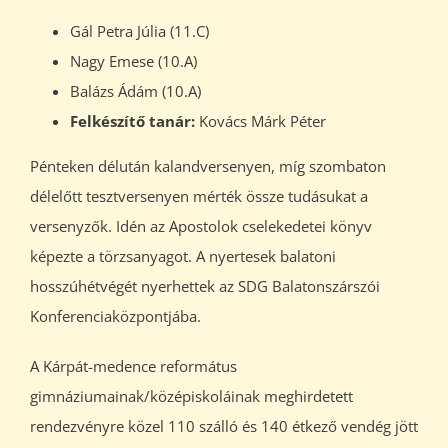
Gál Petra Júlia (11.C)
Nagy Emese (10.A)
Balázs Ádám (10.A)
Felkészítő tanár:
Kovács Márk Péter
Pénteken délután kalandversenyen, míg szombaton
délelőtt tesztversenyen mérték össze tudásukat a
versenyzők. Idén az Apostolok cselekedetei könyv
képezte a törzsanyagot. A nyertesek balatoni
hosszúhétvégét nyerhettek az SDG Balatonszárszói
Konferenciaközpontjába.
A Kárpát-medence református
gimnáziumainak/középiskoláinak meghirdetett
rendezvényre közel 110 szálló és 140 étkező vendég jött