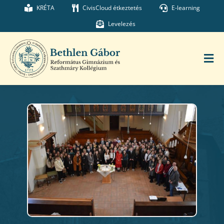
Kihagyás
KRÉTA
CivisCloud étkeztetés
E-learning
Levelezés
Tog
Nav
Főoldal
Iskolánk
Munkatársaink
Kollégium