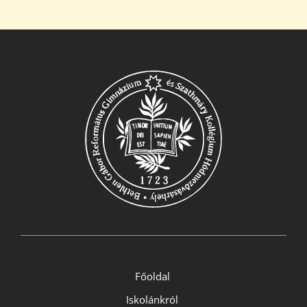
Diákjaink
Blog
Dokumentumok
Kapcsolat
Főoldal
Iskolánkról