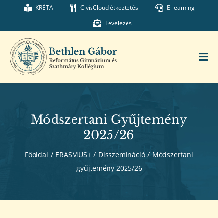
Kihagyás
KRÉTA
CivisCloud étkeztetés
E-learning
Levelezés
Tog
Nav
Főoldal
Módszertani Gyűjtemény
Iskolánk
2025/26
Főoldal
/
ERASMUS+
/
Disszemináció
/
Módszertani
Munkatársaink
gyűjtemény 2025/26
Kollégium